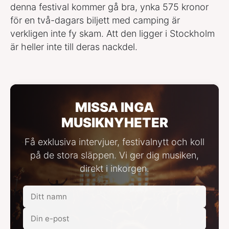
denna festival kommer gå bra, ynka 575 kronor
för en två-dagars biljett med camping är
verkligen inte fy skam. Att den ligger i Stockholm
är heller inte till deras nackdel.
MISSA INGA
MUSIKNYHETER
Få exklusiva intervjuer, festivalnytt och koll
på de stora släppen. Vi ger dig musiken,
direkt i inkorgen.