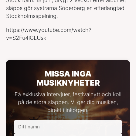
Stockholm. 18 juni, drygt 2 veckor efter albumet
släpps gör systrarna Söderberg en efterlängtad
Stockholmsspelning.
https://www.youtube.com/watch?
v=S2Fu4lGLUsk
MISSA INGA
MUSIKNYHETER
Få exklusiva intervjuer, festivalnytt och koll
på de stora släppen. Vi ger dig musiken,
direkt i inkorgen.