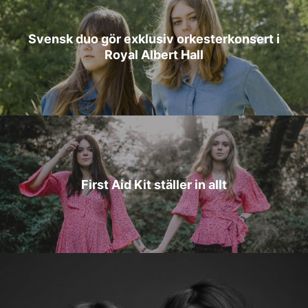
Svensk duo gör exklusiv orkesterkonsert i
Royal Albert Hall
First Aid Kit ställer in allt