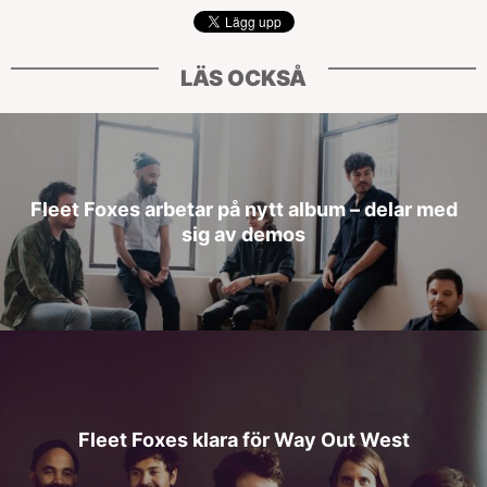
LÄS OCKSÅ
Fleet Foxes arbetar på nytt album – delar med
sig av demos
Fleet Foxes klara för Way Out West