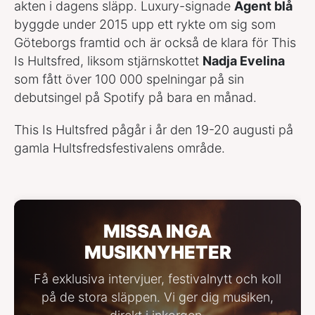
akten i dagens släpp. Luxury-signade
Agent blå
byggde under 2015 upp ett rykte om sig som
Göteborgs framtid och är också de klara för This
Is Hultsfred, liksom stjärnskottet
Nadja Evelina
som fått över 100 000 spelningar på sin
debutsingel på Spotify på bara en månad.
This Is Hultsfred pågår i år den 19-20 augusti på
gamla Hultsfredsfestivalens område.
MISSA INGA
MUSIKNYHETER
Få exklusiva intervjuer, festivalnytt och koll
på de stora släppen. Vi ger dig musiken,