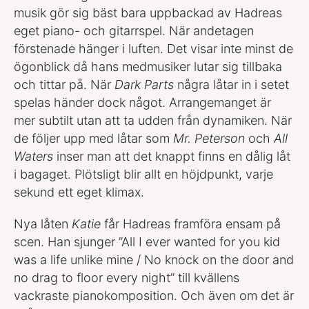
musik gör sig bäst bara uppbackad av Hadreas
eget piano- och gitarrspel. När andetagen
förstenade hänger i luften. Det visar inte minst de
ögonblick då hans medmusiker lutar sig tillbaka
och tittar på. När
Dark Parts
några låtar in i setet
spelas händer dock något. Arrangemanget är
mer subtilt utan att ta udden från dynamiken. När
de följer upp med låtar som
Mr. Peterson
och
All
Waters
inser man att det knappt finns en dålig låt
i bagaget. Plötsligt blir allt en höjdpunkt, varje
sekund ett eget klimax.
Nya låten
Katie
får Hadreas framföra ensam på
scen. Han sjunger ”All I ever wanted for you kid
was a life unlike mine / No knock on the door and
no drag to floor every night” till kvällens
vackraste pianokomposition. Och även om det är