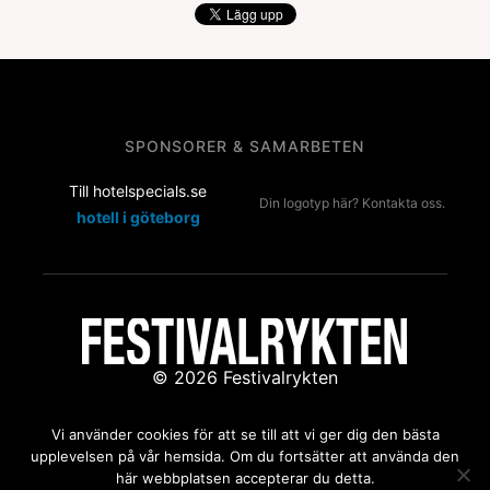
SPONSORER & SAMARBETEN
Till hotelspecials.se
Din logotyp här? Kontakta oss.
hotell i göteborg
© 2026 Festivalrykten
Kontakta oss:
redaktion@festivalrykten.se
Vi använder cookies för att se till att vi ger dig den bästa
upplevelsen på vår hemsida. Om du fortsätter att använda den
här webbplatsen accepterar du detta.