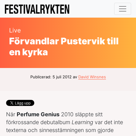
Live
Förvandlar Pustervik till
en kyrka
Publicerad: 5 juli 2012 av
David Winsnes
När
Perfume Genius
2010 släppte sitt
förkrossande debutalbum
Learning
var det inte
texterna och sinnesstämningen som gjorde