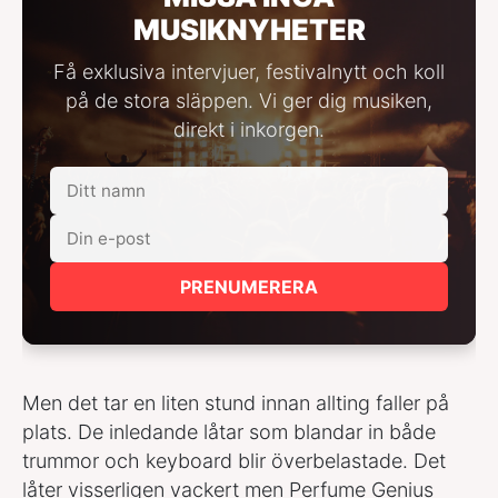
MUSIKNYHETER
Få exklusiva intervjuer, festivalnytt och koll
på de stora släppen. Vi ger dig musiken,
direkt i inkorgen.
PRENUMERERA
Men det tar en liten stund innan allting faller på
plats. De inledande låtar som blandar in både
trummor och keyboard blir överbelastade. Det
låter visserligen vackert men Perfume Genius