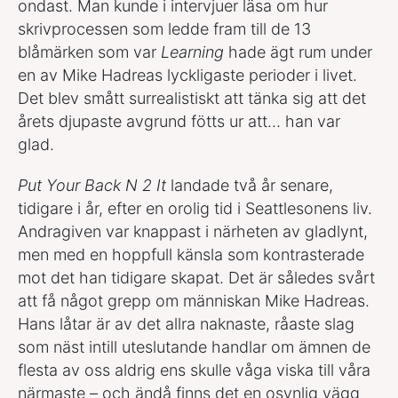
ondast. Man kunde i intervjuer läsa om hur
skrivprocessen som ledde fram till de 13
blåmärken som var
Learning
hade ägt rum under
en av Mike Hadreas lyckligaste perioder i livet.
Det blev smått surrealistiskt att tänka sig att det
årets djupaste avgrund fötts ur att… han var
glad.
Put Your Back N 2 It
landade två år senare,
tidigare i år, efter en orolig tid i Seattlesonens liv.
Andragiven var knappast i närheten av gladlynt,
men med en hoppfull känsla som kontrasterade
mot det han tidigare skapat. Det är således svårt
att få något grepp om människan Mike Hadreas.
Hans låtar är av det allra naknaste, råaste slag
som näst intill uteslutande handlar om ämnen de
flesta av oss aldrig ens skulle våga viska till våra
närmaste – och ändå finns det en osynlig vägg