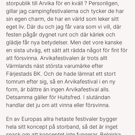
storpublik till Arvika för en kväll ? Personligen,
gillar jag campingfestivalerna och tycker de har
sin egen charm, de har en värld som leker sitt
eget liv. Där du och jag får vara som vi vill, där
festen pågår dygnet runt och där kärlek och
glädje får nya betydelser. Men det vore kanske
en sista utväg, ett sätt att rädda något för fint för
att försvinna. Arvikafestivalen är trots allt
Värmlands näst största varumärke efter
Färjestads BK. Och de hade lämnat ett stort
tomrum efter sig, så en Arvikafestival i en ny
form, är bättre än ingen Arvikafestival alls.
Detsamma gäller för Hultsfred. I slutändan
handlar det ju om att vinna eller försvinna.
En av Europas allra hetaste festivaler bygger
hela sitt koncept på storband, så det är inget
snack om att konceptet inte fungerar. Belgiska