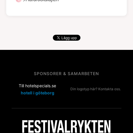
SPONSORER & SAMARBETEN
Till hotelspecials.se
Din logotyp här? Kontakta oss.
hotell i göteborg