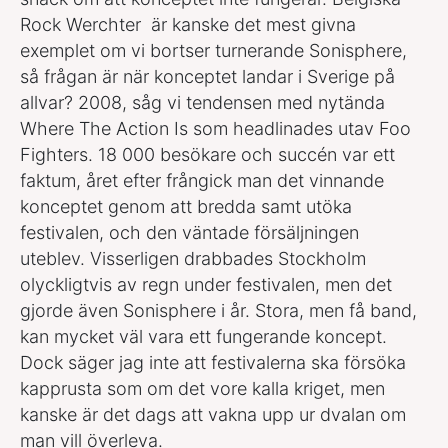
Rock Werchter är kanske det mest givna
exemplet om vi bortser turnerande Sonisphere,
så frågan är när konceptet landar i Sverige på
allvar? 2008, såg vi tendensen med nytända
Where The Action Is som headlinades utav Foo
Fighters. 18 000 besökare och succén var ett
faktum, året efter frångick man det vinnande
konceptet genom att bredda samt utöka
festivalen, och den väntade försäljningen
uteblev. Visserligen drabbades Stockholm
olyckligtvis av regn under festivalen, men det
gjorde även Sonisphere i år. Stora, men få band,
kan mycket väl vara ett fungerande koncept.
Dock säger jag inte att festivalerna ska försöka
kapprusta som om det vore kalla kriget, men
kanske är det dags att vakna upp ur dvalan om
man vill överleva.