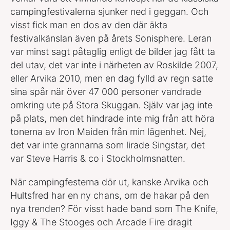
campingfestivalerna sjunker ned i geggan. Och
visst fick man en dos av den där äkta
festivalkänslan även på årets Sonisphere. Leran
var minst sagt påtaglig enligt de bilder jag fått ta
del utav, det var inte i närheten av Roskilde 2007,
eller Arvika 2010, men en dag fylld av regn satte
sina spår när över 47 000 personer vandrade
omkring ute på Stora Skuggan. Själv var jag inte
på plats, men det hindrade inte mig från att höra
tonerna av Iron Maiden från min lägenhet. Nej,
det var inte grannarna som lirade Singstar, det
var Steve Harris & co i Stockholmsnatten.
När campingfesterna dör ut, kanske Arvika och
Hultsfred har en ny chans, om de hakar på den
nya trenden? För visst hade band som The Knife,
Iggy & The Stooges och Arcade Fire dragit