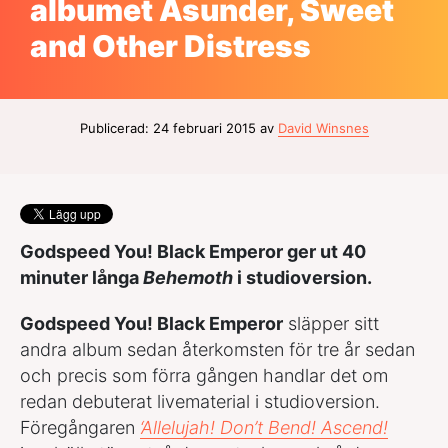
albumet Asunder, Sweet
and Other Distress
Publicerad: 24 februari 2015 av
David Winsnes
Godspeed You! Black Emperor ger ut 40
minuter långa
Behemoth
i studioversion.
Godspeed You! Black Emperor
släpper sitt
andra album sedan återkomsten för tre år sedan
och precis som förra gången handlar det om
redan debuterat livematerial i studioversion.
Föregångaren
‘Allelujah! Don’t Bend! Ascend!