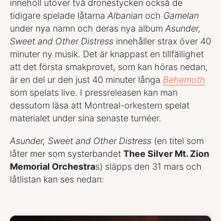
innehöll utöver två dronestycken också de
tidigare spelade låtarna
Albanian
och
Gamelan
under nya namn och deras nya album
Asunder,
Sweet and Other Distress
innehåller strax över 40
minuter ny musik. Det är knappast en tillfällighet
att det första smakprovet, som kan höras nedan,
är en del ur den just 40 minuter långa
Behemoth
som spelats live. I pressreleasen kan man
dessutom läsa att Montreal-orkestern spelat
materialet under sina senaste turnéer.
Asunder, Sweet and Other Distress
(en titel som
låter mer som systerbandet
Thee Silver Mt. Zion
Memorial Orchestra
s)
släpps den 31 mars och
låtlistan kan ses nedan: