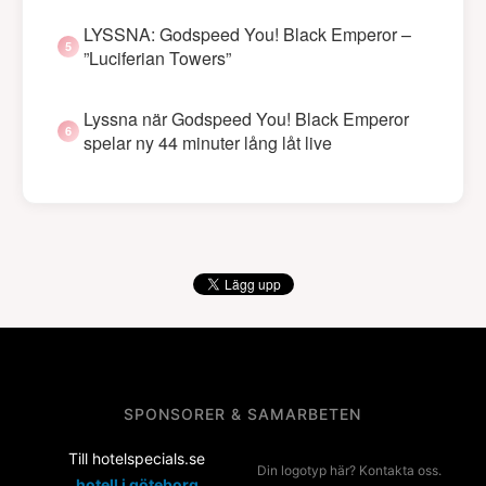
LYSSNA: Godspeed You! Black Emperor –
”Luciferian Towers”
Lyssna när Godspeed You! Black Emperor
spelar ny 44 minuter lång låt live
SPONSORER & SAMARBETEN
Till hotelspecials.se
Din logotyp här? Kontakta oss.
hotell i göteborg