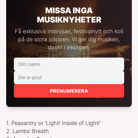
MISSA INGA
MUSIKNYHETER
Få exklusiva intervjuer, festivalnytt och koll
på de stora släppen. Vi ger dig musiken,
direkt i inkorgen.
PRENUMERERA
1. Peasantry or ‘Light! Inside of Light!’
2. Lambs’ Breath