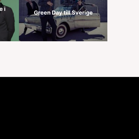
e i
Green Day till Sverige