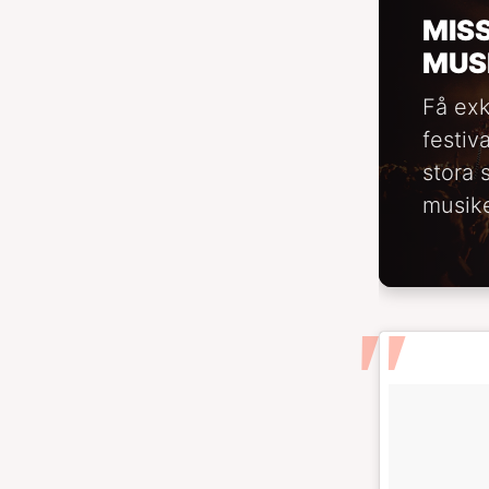
MIS
MUS
Få exk
festiv
stora 
musike