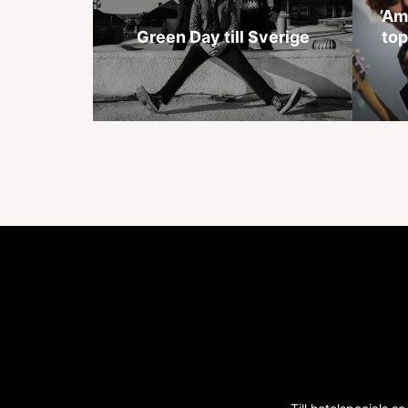
’Am
Green Day till Sverige
top