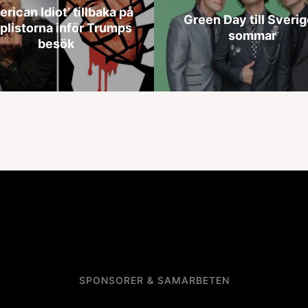
erican Idiot’ tillbaka på
Green Day till Sverig
plistorna inför Trumps
sommar
besök
SPONSORER & SAMARBETEN