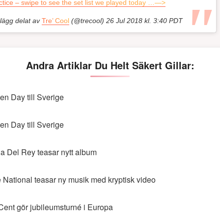
tice – swipe to see the set list we played today …—>
nlägg delat av
Tre’ Cool
(@trecool)
26 Jul 2018 kl. 3:40 PDT
Andra Artiklar Du Helt Säkert Gillar:
en Day till Sverige
en Day till Sverige
a Del Rey teasar nytt album
 National teasar ny musik med kryptisk video
Cent gör jubileumsturné i Europa