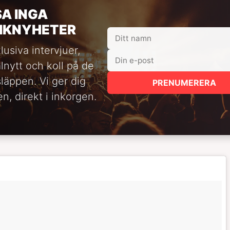
SA INGA
IKNYHETER
lusiva intervjuer,
alnytt och koll på de
släppen. Vi ger dig
PRENUMERERA
n, direkt i inkorgen.