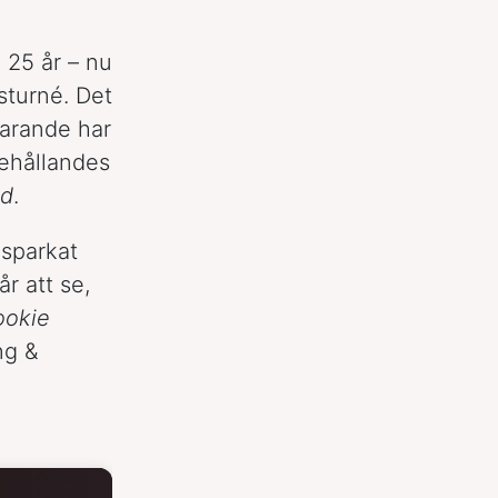
 25 år – nu
sturné. Det
varande har
nehållandes
nd
.
 sparkat
r att se,
ookie
ng &