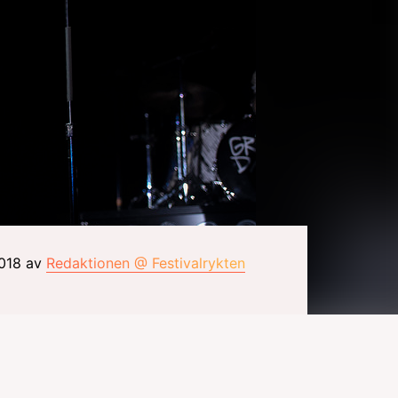
2018 av
Redaktionen @ Festivalrykten