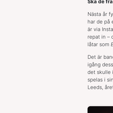
Ska de fra
Nästa år fy
har de på 
är via Ins
repat in –
låtar som
Det är ban
igång dess
det skulle
spelas i s
Leeds, åre