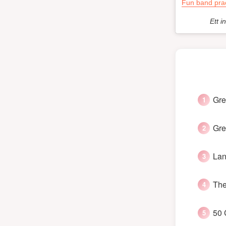
Fun band prac
Ett i
Gre
Gre
Lan
The
50 