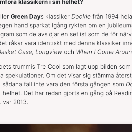
mföra klassikern i sin helhet?
ller
Green Day
s klassiker
Dookie
från 1994 hela
egen hand sparkat igång rykten om en jubileum
tagram som de avslöjar en setlist som de för när
 det råkar vara identiskt med denna klassiker in
Basket Case, Longview
och
When I Come Arou
dets trummis Tre Cool som lagt upp bilden som
a spekulationer. Om det visar sig stämma återstå
 i sådana fall inte vara den första gången som
D
in helhet. Det har redan gjorts en gång på Readi
t var 2013.