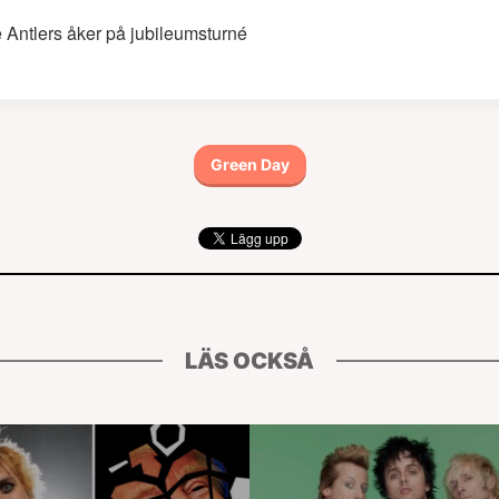
 Antlers åker på jubileumsturné
Green Day
LÄS OCKSÅ