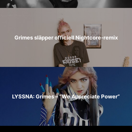
Grimes släpper officiell Nightcore-remix
LYSSNA: Grimes – ”We Appreciate Power”