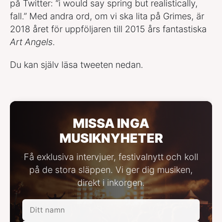
på Twitter: “i would say spring but realistically,
fall.” Med andra ord, om vi ska lita på Grimes, är
2018 året för uppföljaren till 2015 års fantastiska
Art Angels
.
Du kan själv läsa tweeten nedan.
MISSA INGA
MUSIKNYHETER
Få exklusiva intervjuer, festivalnytt och koll
på de stora släppen. Vi ger dig musiken,
direkt i inkorgen.