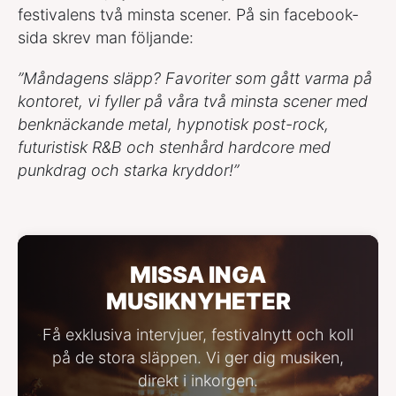
festivalens två minsta scener. På sin facebook-
sida skrev man följande:
”Måndagens släpp? Favoriter som gått varma på
kontoret, vi fyller på våra två minsta scener med
benknäckande metal, hypnotisk post-rock,
futuristisk R&B och stenhård hardcore med
punkdrag och starka kryddor!”
MISSA INGA
MUSIKNYHETER
Få exklusiva intervjuer, festivalnytt och koll
på de stora släppen. Vi ger dig musiken,
direkt i inkorgen.