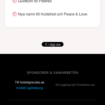
Guldkorn till Pstereo
Nya namn till Hultsfred och Peace & Love
SPONSORER & SAMARBETEN
Till hotelspecials.se
Din logotyp här? Kontakta oss.
hotell i göteborg