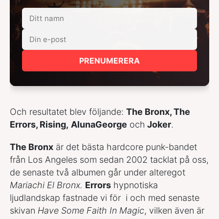
PRENUMERERA
Och resultatet blev följande:
The Bronx, The
Errors, Rising,
AlunaGeorge
och
Joker
.
The Bronx
är det bästa hardcore punk-bandet
från Los Angeles som sedan 2002 tacklat på oss,
de senaste två albumen går under alteregot
Mariachi El Bronx.
Errors
hypnotiska
ljudlandskap fastnade vi för i och med senaste
skivan
Have Some Faith In Magic
, vilken även är