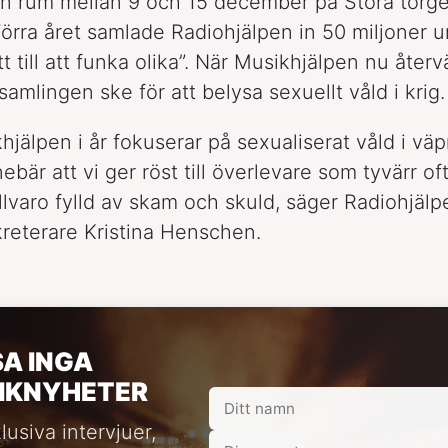
n rum mellan 9 och 15 december på Stora torge
Förra året samlade Radiohjälpen in 50 miljoner 
ätt till att funka olika”. När Musikhjälpen nu åter
amlingen ske för att belysa sexuellt våld i krig.
khjälpen i år fokuserar på sexualiserat våld i vä
nebär att vi ger röst till överlevare som tyvärr oft
llvaro fylld av skam och skuld, säger Radiohjälp
reterare Kristina Henschen.
SA INGA
IKNYHETER
lusiva intervjuer,