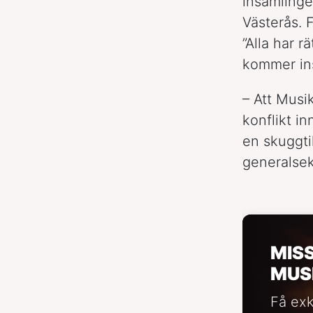
insamlinge
Västerås. 
”Alla har r
kommer ins
– Att Musi
konflikt in
en skuggti
generalsek
MIS
MUS
Få exk