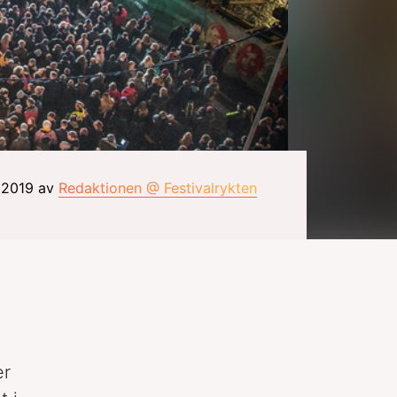
r 2019 av
Redaktionen @ Festivalrykten
er