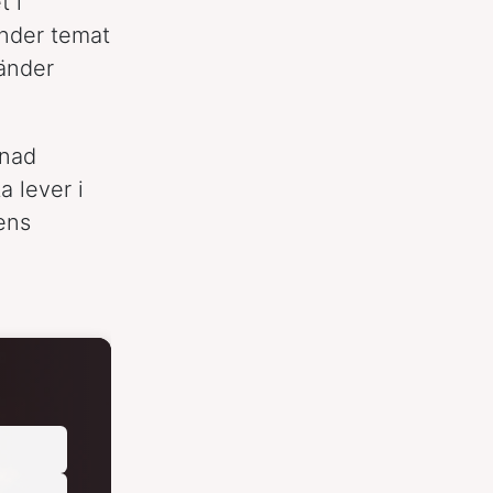
t i
under temat
vänder
pnad
a lever i
ens