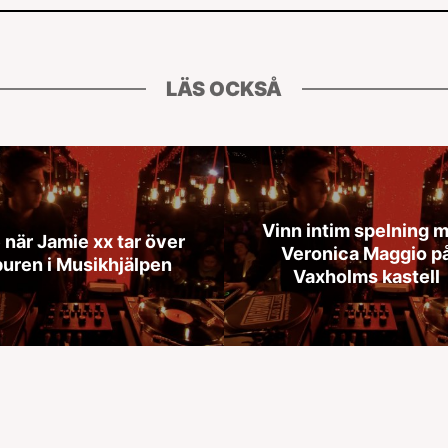
LÄS OCKSÅ
Vinn intim spelning 
 när Jamie xx tar över
Veronica Maggio p
buren i Musikhjälpen
Vaxholms kastell