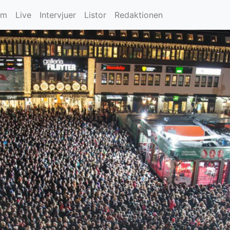
um
Live
Intervjuer
Listor
Redaktionen