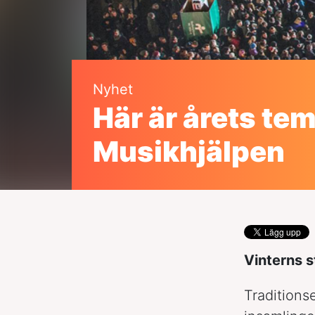
Nyhet
Här är årets tem
Musikhjälpen
Vinterns s
Traditionse