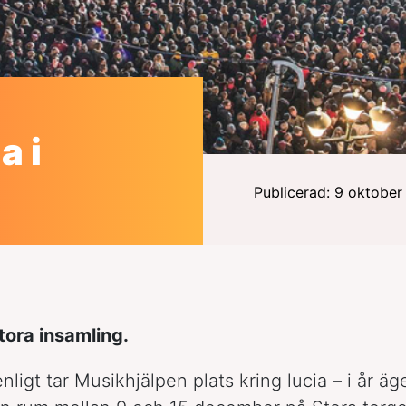
a i
Publicerad: 9 oktobe
tora insamling.
nligt tar Musikhjälpen plats kring lucia – i år äg