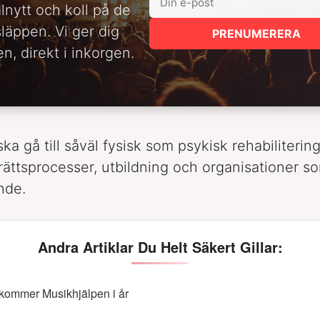
alnytt och koll på de
släppen. Vi ger dig
PRENUMERERA
n, direkt i inkorgen.
ka gå till såväl fysisk som psykisk rehabiliterin
 rättsprocesser, utbildning och organisationer s
nde.
Andra Artiklar Du Helt Säkert Gillar:
 kommer Musikhjälpen i år