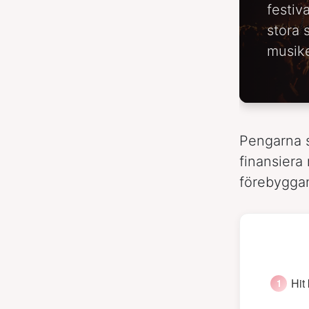
festiv
stora 
musike
Pengarna s
finansiera
förebygga
Hit