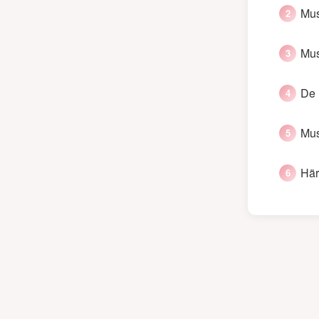
Mus
Mus
De 
Mus
Här