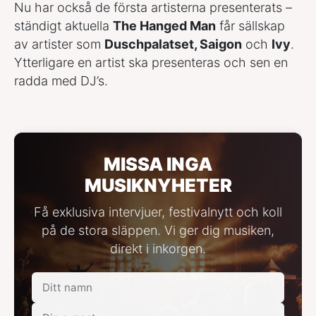
Nu har också de första artisterna presenterats –
ständigt aktuella
The Hanged Man
får sällskap
av artister som
Duschpalatset, Saigon
och
Ivy
.
Ytterligare en artist ska presenteras och sen en
radda med DJ’s.
MISSA INGA
MUSIKNYHETER
Få exklusiva intervjuer, festivalnytt och koll
på de stora släppen. Vi ger dig musiken,
direkt i inkorgen.