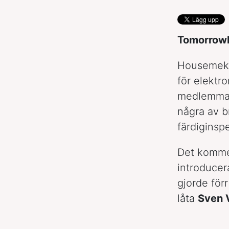
Tomorrowl
Housemekk
för elektr
medlemmar
några av b
färdiginspe
Det kommer
introducer
gjorde för
låta
Sven 