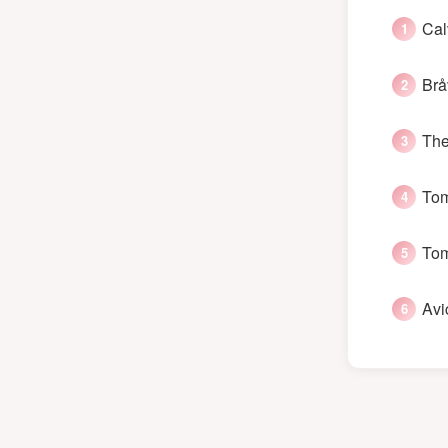
Cal
Brå
The
Tom
Tom
Avi