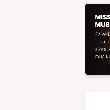
MIS
MUS
Få exk
festiv
stora 
musike