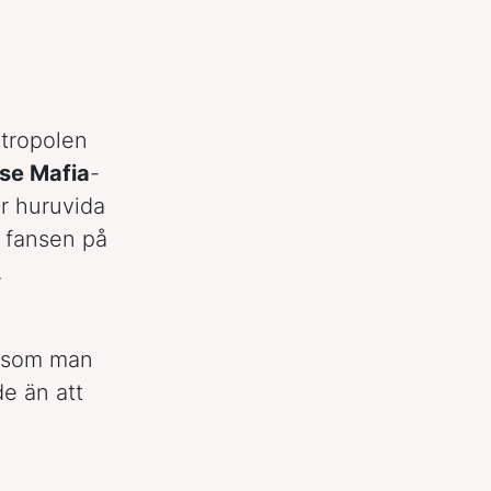
tropolen
se Mafia
-
r huruvida
 fansen på
.
la som man
de än att