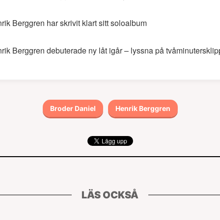
rik Berggren har skrivit klart sitt soloalbum
rik Berggren debuterade ny låt igår – lyssna på tvåminutersklip
Broder Daniel
Henrik Berggren
LÄS OCKSÅ