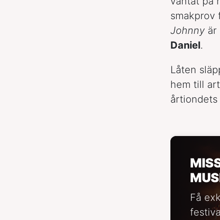
väntat på 
smakprov f
Johnny
är 
Daniel
.
Låten släp
hem till a
årtiondets
MIS
MUS
Få exk
festiv