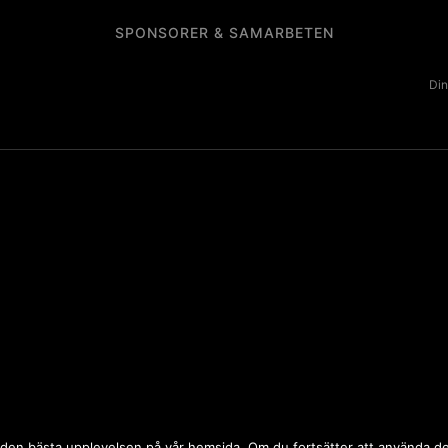
SPONSORER & SAMARBETEN
Din
 dig den bästa upplevelsen på vår hemsida. Om du fortsätter att använda 