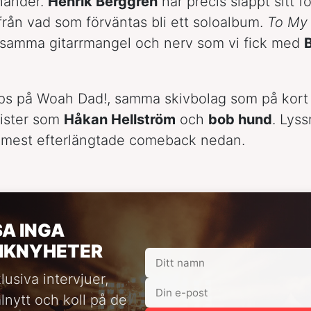
händer.
Henrik Berggren
har precis släppt sitt f
rån vad som förväntas bli ett soloalbum.
To My 
samma gitarrmangel och nerv som vi fick med
ps på Woah Dad!, samma skivbolag som på kort ti
rtister som
Håkan Hellström
och
bob hund
. Lys
 mest efterlängtade comeback nedan.
SA INGA
IKNYHETER
lusiva intervjuer,
alnytt och koll på de