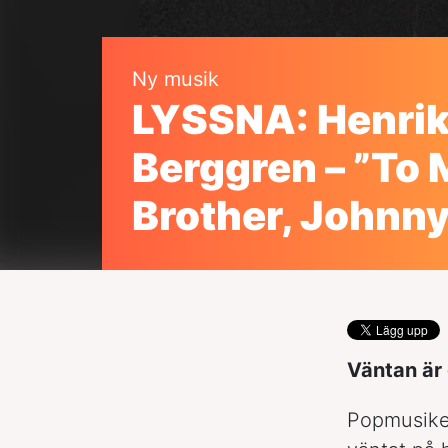
Ny musik
LYSSNA: Henri
Berggren – ”To 
Brother, Johnny
Väntan är 
Popmusik