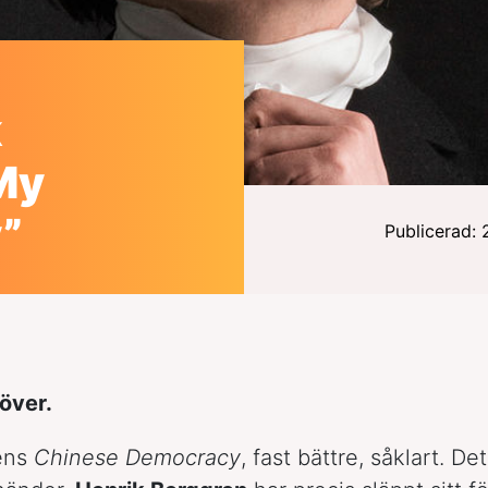
k
My
”
Publicerad:
över.
ens
Chinese Democracy
, fast bättre, såklart. Det