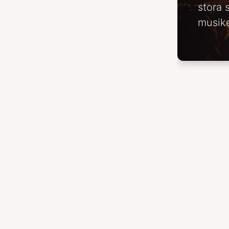
stora 
musike