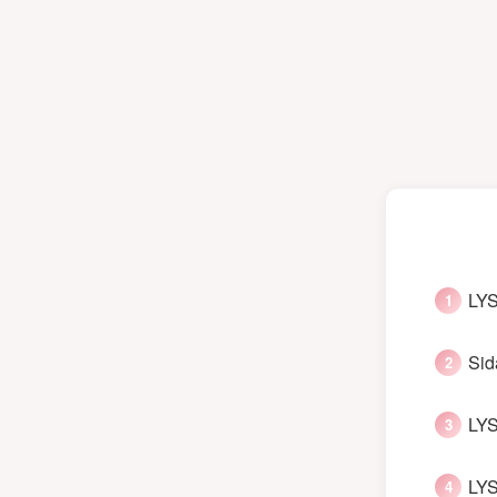
LYS
Sid
LYS
LYS