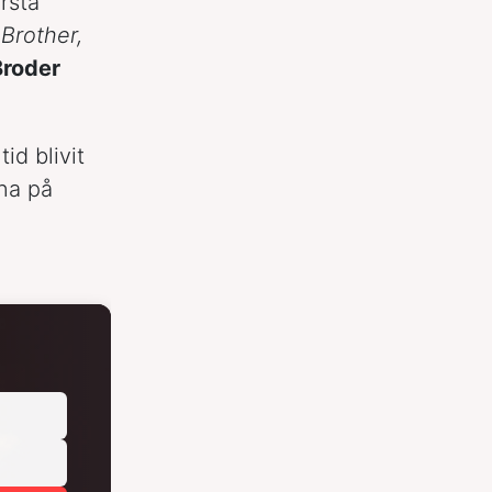
örsta
Brother,
Broder
d blivit
sna på