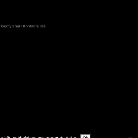
 logotyp här? Kontakta oss.
den här webbplatsen accepterar du detta.
Ok