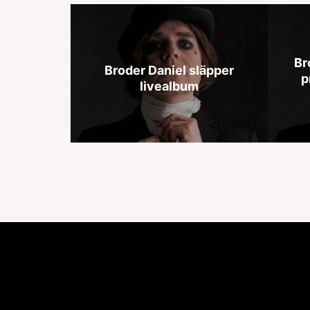
Br
Broder Daniel släpper
p
livealbum