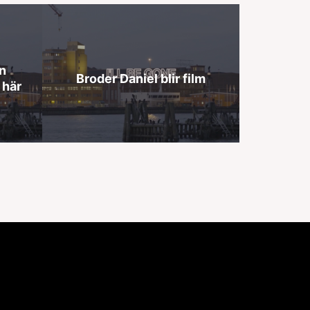
n
Broder Daniel blir film
 här