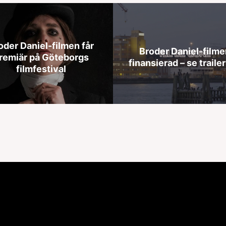
oder Daniel-filmen får
Broder Daniel-filme
remiär på Göteborgs
finansierad – se trailer
filmfestival