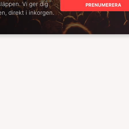
släppen. Vi ger dig
PRENUMERERA
n, direkt i inkorgen.