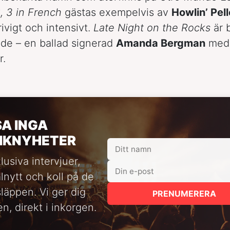
2, 3 in French
gästas exempelvis av
Howlin’ Pell
rivigt och intensivt.
Late Night on the Rocks
är b
de – en ballad signerad
Amanda Bergman
med 
r.
SA INGA
IKNYHETER
lusiva intervjuer,
alnytt och koll på de
släppen. Vi ger dig
PRENUMERERA
n, direkt i inkorgen.