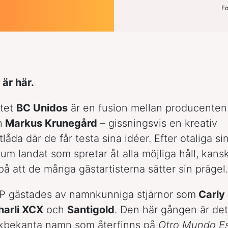
Fo
är här.
ktet
BC Unidos
är en fusion mellan producente
h
Markus Krunegård
– gissningsvis en kreativ
åda där de får testa sina idéer. Efter otaliga si
bum landat som spretar åt alla möjliga håll, kans
å att de många gästartisterna sätter sin prägel.
EP gästades av namnkunniga stjärnor som
Carly
harli XCX
och
Santigold
. Den här gången är det
kbekanta namn som återfinns på
Otro Mundo Es