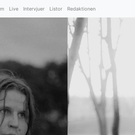
um
Live
Intervjuer
Listor
Redaktionen