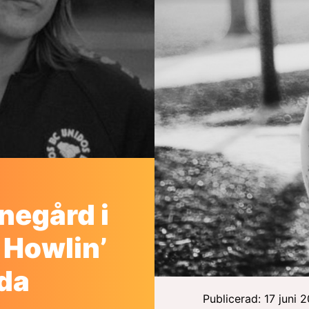
negård i
Howlin’
da
Publicerad: 17 juni 