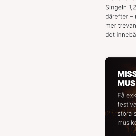
Singeln
1,
därefter – 
mer trevan
det innebä
MIS
MUS
Få exk
festiv
stora 
musike