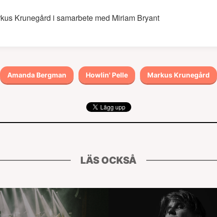
kus Krunegård i samarbete med Miriam Bryant
Amanda Bergman
Howlin' Pelle
Markus Krunegård
LÄS OCKSÅ