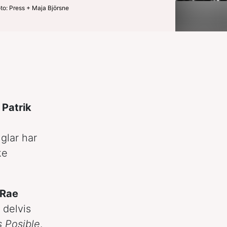
to: Press + Maja Björsne
n
Patrik
nglar har
ke
 Rae
 delvis
 Posible
.