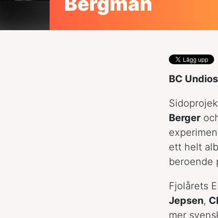
Bergman
BC Undios 
Sidoproje
Berger
oc
experimentl
ett helt al
beroende p
Fjolårets 
Jepsen
,
C
mer svens