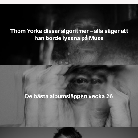
Thom Yorke dissar algoritmer – alla säger att
han borde lyssna på Muse
De bästa albumsläppen vecka 26