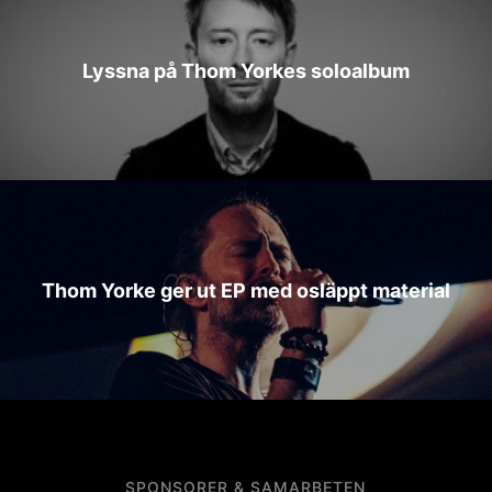
Lyssna på Thom Yorkes soloalbum
Thom Yorke ger ut EP med osläppt material
SPONSORER & SAMARBETEN