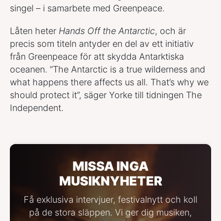
singel – i samarbete med Greenpeace.
Låten heter
Hands Off the Antarctic
, och är
precis som titeln antyder en del av ett initiativ
från Greenpeace för att skydda Antarktiska
oceanen. ”The Antarctic is a true wilderness and
what happens there affects us all. That’s why we
should protect it”, säger Yorke till tidningen The
Independent.
MISSA INGA
MUSIKNYHETER
Få exklusiva intervjuer, festivalnytt och koll
på de stora släppen. Vi ger dig musiken,