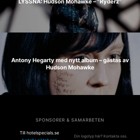
LYSSNA: Hudson Mohawke – ”Ryderz”
Antony Hegarty med nytt album – gästas av
Hudson Mohawke
SPONSORER & SAMARBETEN
Till hotelspecials.se
Din logotyp här? Kontakta oss.