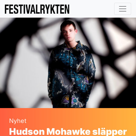
Nyhet
Hudson Mohawke släpper