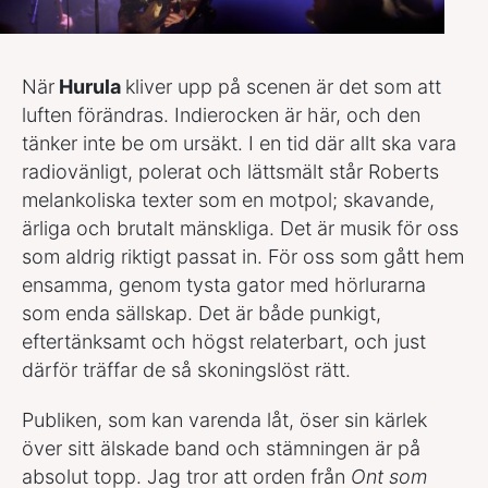
När
Hurula
kliver upp på scenen är det som att
luften förändras. Indierocken är här, och den
tänker inte be om ursäkt. I en tid där allt ska vara
radiovänligt, polerat och lättsmält står Roberts
melankoliska texter som en motpol; skavande,
ärliga och brutalt mänskliga. Det är musik för oss
som aldrig riktigt passat in. För oss som gått hem
ensamma, genom tysta gator med hörlurarna
som enda sällskap. Det är både punkigt,
eftertänksamt och högst relaterbart, och just
därför träffar de så skoningslöst rätt.
Publiken, som kan varenda låt, öser sin kärlek
över sitt älskade band och stämningen är på
absolut topp. Jag tror att orden från
Ont som