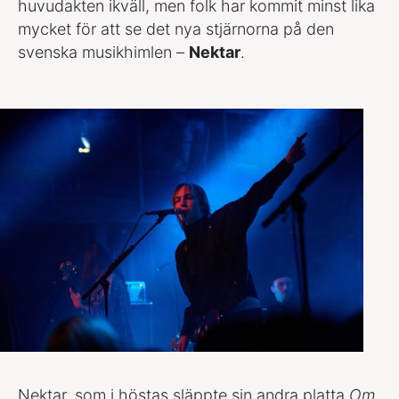
huvudakten ikväll, men folk har kommit minst lika
mycket för att se det nya stjärnorna på den
svenska musikhimlen –
Nektar
.
Nektar, som i höstas släppte sin andra platta
Om