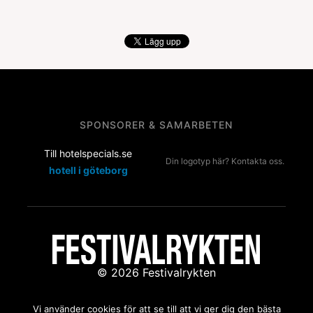
SPONSORER & SAMARBETEN
Till hotelspecials.se
Din logotyp här? Kontakta oss.
hotell i göteborg
© 2026 Festivalrykten
Kontakta oss:
redaktion@festivalrykten.se
Vi använder cookies för att se till att vi ger dig den bästa