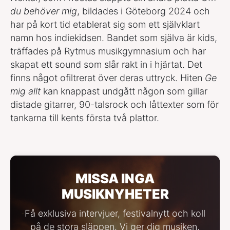
du behöver mig
, bildades i Göteborg 2024 och
har på kort tid etablerat sig som ett självklart
namn hos indiekidsen. Bandet som själva är kids,
träffades på Rytmus musikgymnasium och har
skapat ett sound som slår rakt in i hjärtat. Det
finns något ofiltrerat över deras uttryck. Hiten
Ge
mig allt
kan knappast undgått någon som gillar
distade gitarrer, 90-talsrock och låttexter som för
tankarna till kents första två plattor.
MISSA INGA
MUSIKNYHETER
Få exklusiva intervjuer, festivalnytt och koll
på de stora släppen. Vi ger dig musiken,