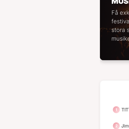
MUS
Få exk
festiv
stora 
musike
TIT
Jim