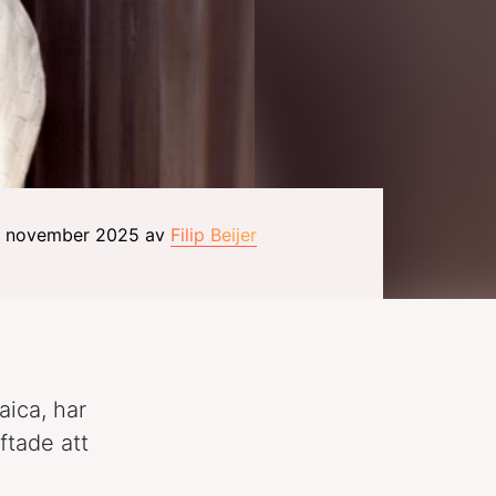
24 november 2025 av
Filip Beijer
ica, har
ftade att