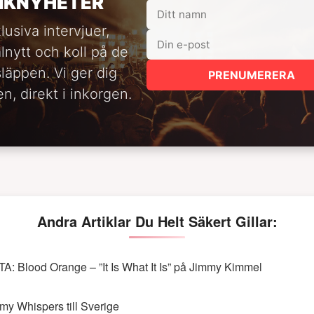
IKNYHETER
lusiva intervjuer,
alnytt och koll på de
släppen. Vi ger dig
PRENUMERERA
n, direkt i inkorgen.
Andra Artiklar Du Helt Säkert Gillar:
TA: Blood Orange – ”It Is What It Is” på Jimmy Kimmel
my Whispers till Sverige