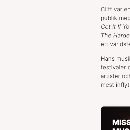
Cliff var 
publik med
Get It If Y
The Harde
ett världs
Hans musik
festivaler
artister o
mest inflyt
MIS