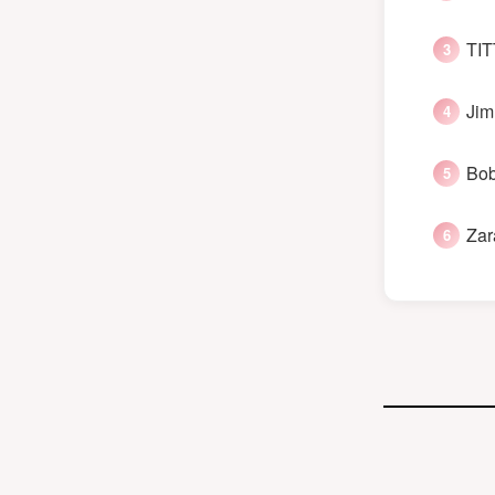
TIT
Jim
Bob
Zar