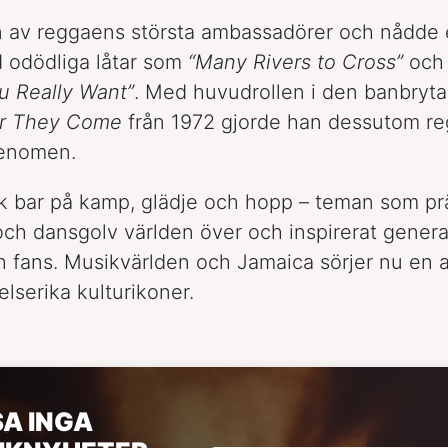
en av reggaens största ambassadörer och nådde 
 odödliga låtar som
“Many Rivers to Cross”
oc
ou Really Want”
. Med huvudrollen i den banbryt
r They Come
från 1972 gjorde han dessutom reg
fenomen.
 bar på kamp, glädje och hopp – teman som pr
 och dansgolv världen över och inspirerat genera
ch fans. Musikvärlden och Jamaica sörjer nu en 
elserika kulturikoner.
SA INGA