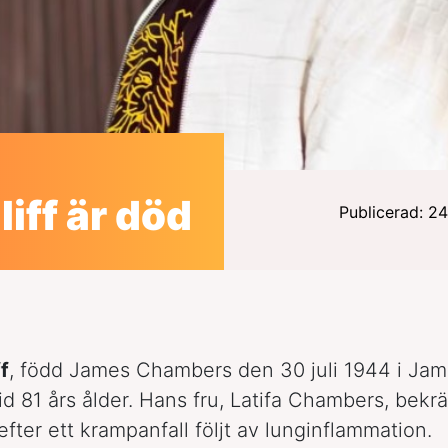
iff är död
Publicerad: 
f
, född James Chambers den 30 juli 1944 i Jama
id 81 års ålder. Hans fru, Latifa Chambers, bekrä
efter ett krampanfall följt av lunginflammation.