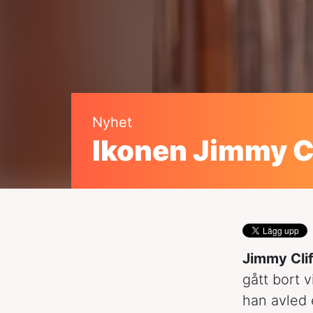
Nyhet
Ikonen Jimmy Cl
Jimmy Clif
gått bort v
han avled 