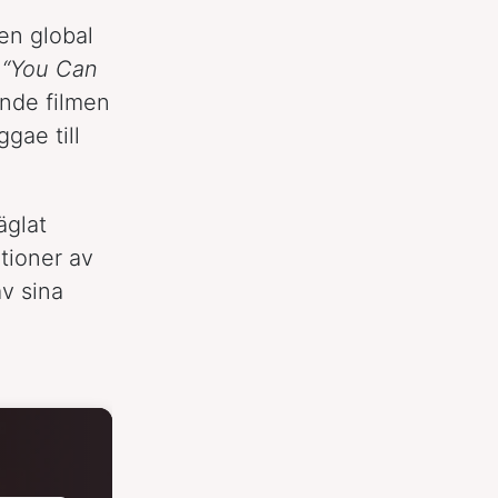
en global
h
“You Can
ande filmen
gae till
äglat
tioner av
av sina