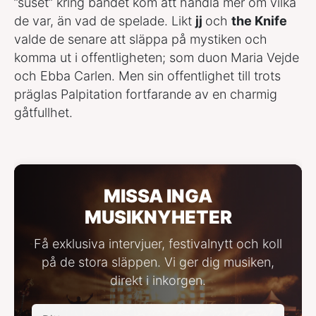
”suset” kring bandet kom att handla mer om vilka
de var, än vad de spelade. Likt
jj
och
the Knife
valde de senare att släppa på mystiken och
komma ut i offentligheten; som duon Maria Vejde
och Ebba Carlen. Men sin offentlighet till trots
präglas Palpitation fortfarande av en charmig
gåtfullhet.
MISSA INGA
MUSIKNYHETER
Få exklusiva intervjuer, festivalnytt och koll
på de stora släppen. Vi ger dig musiken,
direkt i inkorgen.