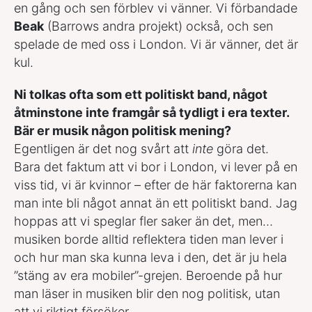
en gång och sen förblev vi vänner. Vi förbandade
Beak
(Barrows andra projekt) också, och sen
spelade de med oss i London. Vi är vänner, det är
kul.
Ni tolkas ofta som ett politiskt band, något
åtminstone inte framgår så tydligt i era texter.
Bär er musik någon politisk mening?
Egentligen är det nog svårt att
inte
göra det.
Bara det faktum att vi bor i London, vi lever på en
viss tid, vi är kvinnor – efter de här faktorerna kan
man inte bli något annat än ett politiskt band. Jag
hoppas att vi speglar fler saker än det, men…
musiken borde alltid reflektera tiden man lever i
och hur man ska kunna leva i den, det är ju hela
”stäng av era mobiler”-grejen. Beroende på hur
man läser in musiken blir den nog politisk, utan
att vi riktigt försöker.