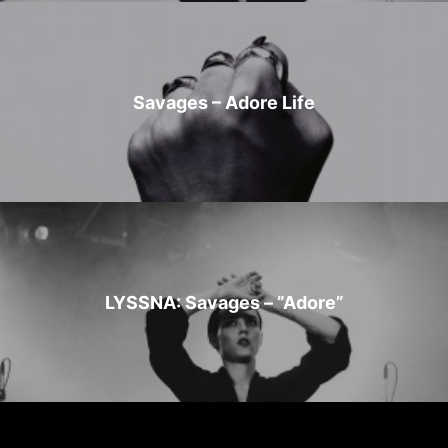
Savages – Adore Life
LYSSNA: Savages – ”Adore”