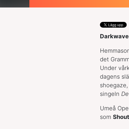
Darkwave i
Hemmasone
det Gramm
Under vår
dagens sl
shoegaze, 
singeln
De
Umeå Open
som
Shout