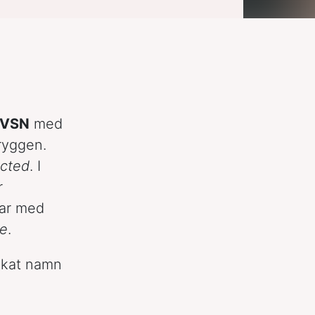
NVSN
med
ryggen.
ected
. I
r
var med
le
.
okat namn