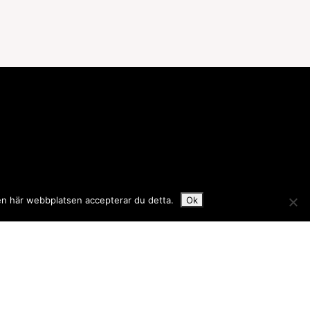
den här webbplatsen accepterar du detta.
Ok
 logotyp här? Kontakta oss.