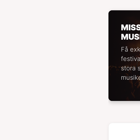
MIS
MUS
Få exk
festiv
stora 
musike