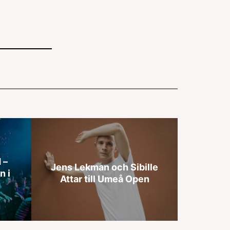
 –
Jens Lekman och Sibille
n i
Attar till Umeå Open