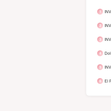
INV
INV
INV
Dol
INV
El 