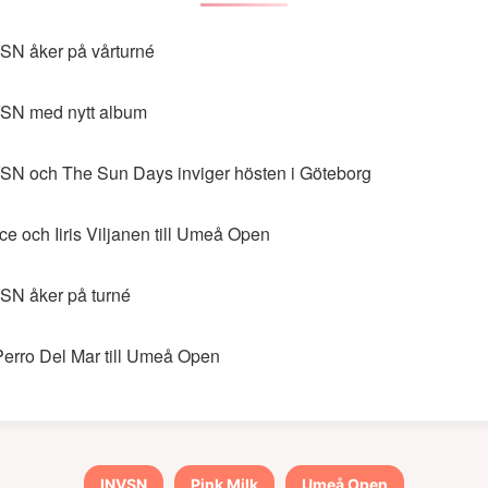
SN åker på vårturné
SN med nytt album
SN och The Sun Days inviger hösten i Göteborg
ce och Iiris Viljanen till Umeå Open
SN åker på turné
Perro Del Mar till Umeå Open
INVSN
Pink Milk
Umeå Open