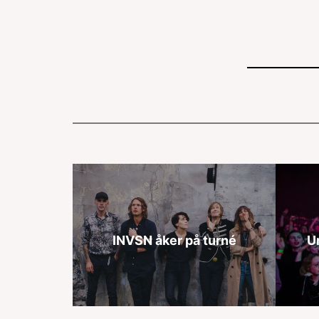
INVSN åker på turné
U