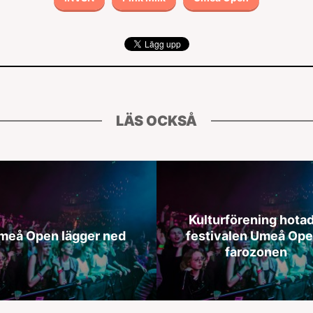
LÄS OCKSÅ
Kulturförening hotad
meå Open lägger ned
festivalen Umeå Ope
farozonen