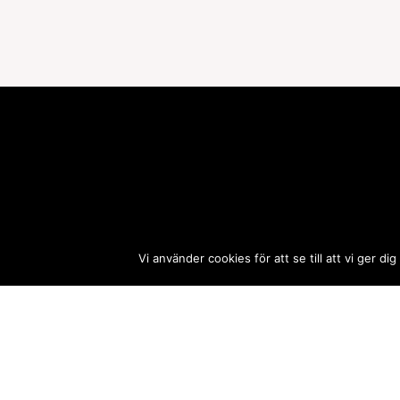
Vi använder cookies för att se till att vi ger
Till hotelspecials.se
hotell i göteborg