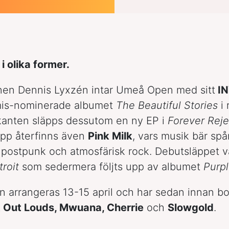
 olika former.
n Dennis Lyxzén intar Umeå Open med sitt
I
is-nominerade albumet
The Beautiful Stories
i 
kanten släpps dessutom en ny EP i
Forever Rej
äpp återfinns även
Pink Milk
, vars musik bär spå
postpunk och atmosfärisk rock. Debutsläppet 
troit
som sedermera följts upp av albumet
Purp
 arrangeras 13-15 april och har sedan innan b
 Out Louds, Mwuana, Cherrie
och
Slowgold
.