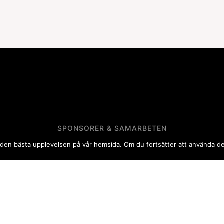
SPONSORER & SAMARBETEN
 dig den bästa upplevelsen på vår hemsida. Om du fortsätter att använda 
Din