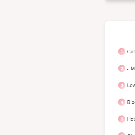
Cat
J M
Lov
Blo
Hot