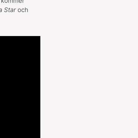
t kommer
a Star
och