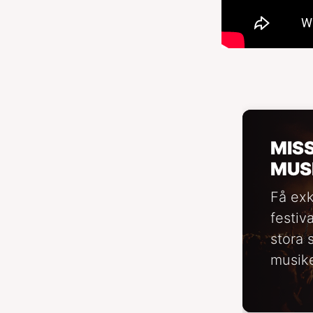
MIS
MUS
Få exk
festiv
stora 
musike