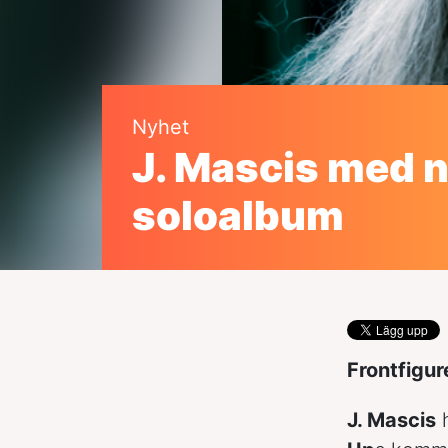
Nyhet
J. Mascis med n
soloalbum
Frontfigur
J. Mascis
h