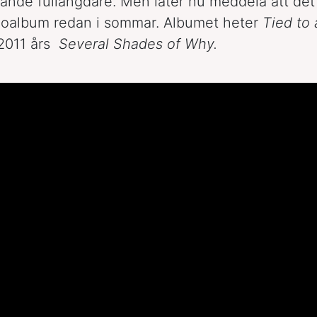
nde fullängdare. Men låter nu meddela att de
oloalbum redan i sommar. Albumet heter
Tied to 
 2011 års
Several Shades of Why.