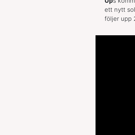
Up
s komma
ett nytt s
följer upp