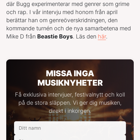
där Bugg experimenterar med genrer som grime
och rap. I vår intervju med honom från april
berättar han om genreöverskridningen, den
kommande turnén och de nya samarbetena med
Mike D från
Beastie Boys
. Läs den
här
.
MISSA INGA
MUSIKNYHETER
Få exklusiva intervjuer, festivalnytt och koll
på de stora släppen. Vi ger dig musiken,
direkt i inkorgen.