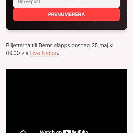
PRENUMERERA
Biljetterna till Berns släpps onsdag 25 maj kl.
09.00 via
Live Nation
.