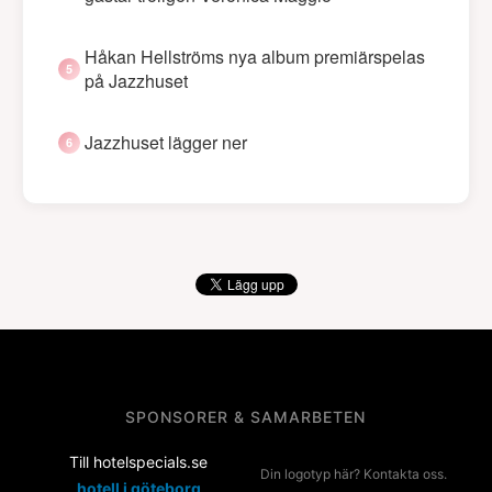
Håkan Hellströms nya album premiärspelas
på Jazzhuset
Jazzhuset lägger ner
SPONSORER & SAMARBETEN
Till hotelspecials.se
Din logotyp här? Kontakta oss.
hotell i göteborg