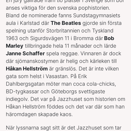
En jury gallrade fram tio platser i Sverige som bör
anses viktiga för den svenska pophistorien.
Bland de nominerade fanns Sundstagymnasiets
aula i Karlstad där
The Beatles
gjorde sin första
spelning utanför Storbritannien och Tyskland
1963 och Sigurdsvägen 11 i Bromma där
Bob
Marley
tillbringade hela 11 månader och lärde
Janne Schaffer
spela reggae. Vinnaren är dock
där sjömanskostymen är helig och kärleken till
Håkan Hellström
är gränslös. Det är inte vilken
gata som helst i Vasastan. På Erik
Dahlbergsgatan möter man coca cola-chicks,
BD-tygkassar och Göteborgs svettigaste
indiegolv. Det var på Jazzhuset som historien om
Håkan Hellström föddes och det var där som han
häromdagen skapade kaos.
När lyssnarna sagt sitt är det Jazzhuset som tar