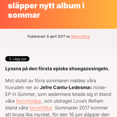
släpper nytt album i
sommar
Publicerad: 6 april 2017 av
Rikard Berg
Lyssna på den första episka shoegazesingeln.
Mot slutet av förra sommaren maldes våra
huvuden ner av
Jefre Cantu-Ledesma
s noise-
EP
In Summer
, som sedermera letade sig in bland
våra
favoritsläpp
, och utdraget
Love’s Refrain
bland våra
favoritlåtar
. Sommaren 2017 kommer
att brusa lika mycket, för den 16 juni släpper den