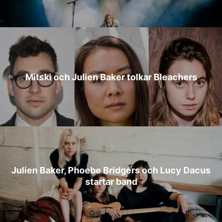
Mitski och Julien Baker tolkar Bleachers
Julien Baker, Phoebe Bridgers och Lucy Dacus
startar band