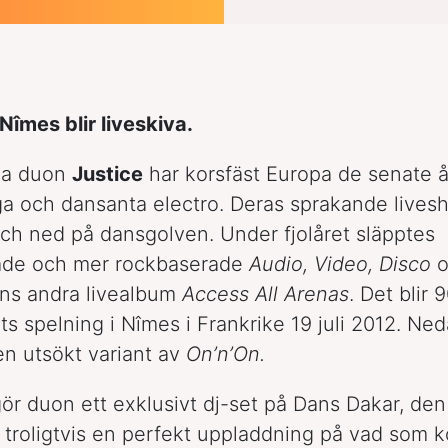
 Nîmes blir liveskiva.
ka duon
Justice
har korsfäst Europa de senate 
ga och dansanta electro. Deras sprakande lives
ch ned på dansgolven. Under fjolåret släpptes
tade och mer rockbaserade
Audio, Video, Disco
o
ons andra livealbum
Access All Arenas
. Det blir 
ts spelning i Nîmes i Frankrike 19 juli 2012. Ne
en utsökt variant av
On’n’On.
ör duon ett exklusivt dj-set på Dans Dakar, den
ir troligtvis en perfekt uppladdning på vad som