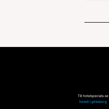
Till hotelspecials.se
hotell i göteborg