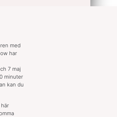
åren med
how har
ch 7 maj
90 minuter
dan kan du
 här
 komma