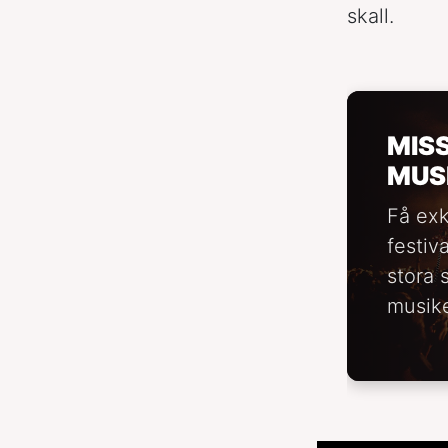
skall.
MIS
MUS
Få exk
festiv
stora 
musike