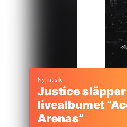
Ny musik
Justice släpper
livealbumet ”Ac
Arenas”