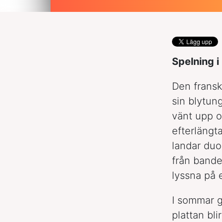
Spelning i
Den frans
sin blytun
vänt upp o
efterläng
landar du
från bande
lyssna på 
I sommar g
plattan bl