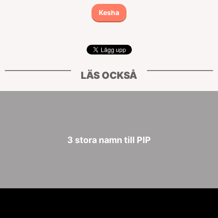
Kesha
LÄS OCKSÅ
3 stora namn till PIP