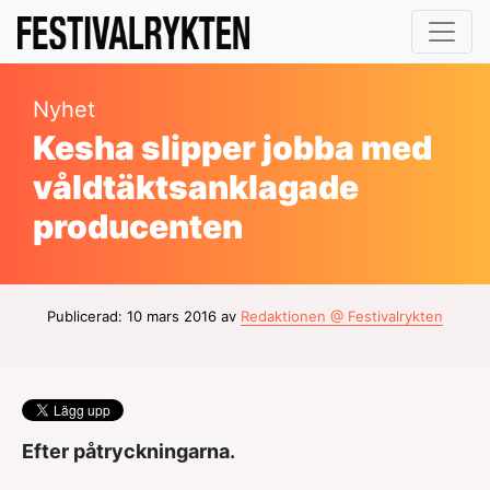
Nyhet
Kesha slipper jobba med
våldtäktsanklagade
producenten
Publicerad: 10 mars 2016 av
Redaktionen @ Festivalrykten
Efter påtryckningarna.