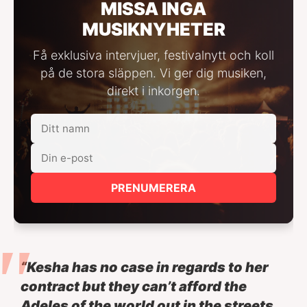
MISSA INGA
MUSIKNYHETER
Få exklusiva intervjuer, festivalnytt och koll
på de stora släppen. Vi ger dig musiken,
direkt i inkorgen.
PRENUMERERA
“Kesha has no case in regards to her
contract but they can’t afford the
Adeles of the world out in the streets