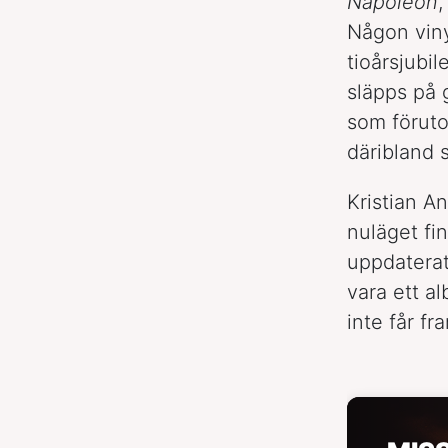
Napoleon
,
Någon viny
tioårsjubi
släpps på 
som föruto
däribland s
Kristian A
nuläget fin
uppdaterat
vara ett a
inte får fr