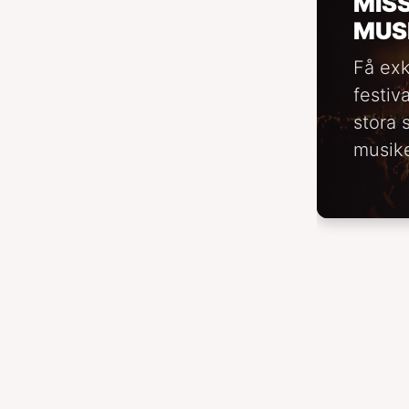
MIS
MUS
Få exk
festiv
stora 
musike