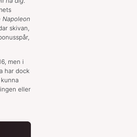
ill ha dig
.
mets
le Napoleon
dar skivan,
 bonusspår,
6, men i
la har dock
e kunna
ingen eller