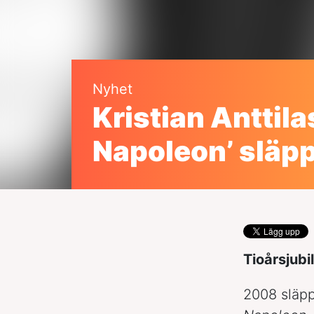
Nyhet
Kristian Anttilas
Napoleon’ släpp
Tioårsjubi
2008 släp