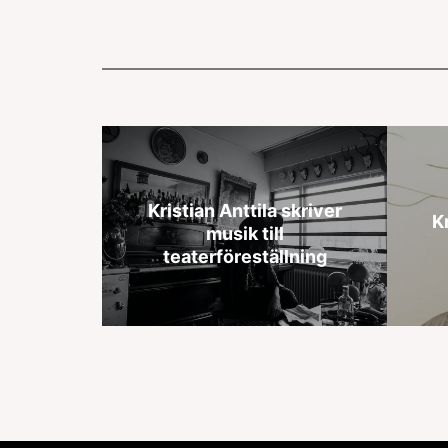
Kristian Anttila skriver
Kr
musik till
teaterföreställning