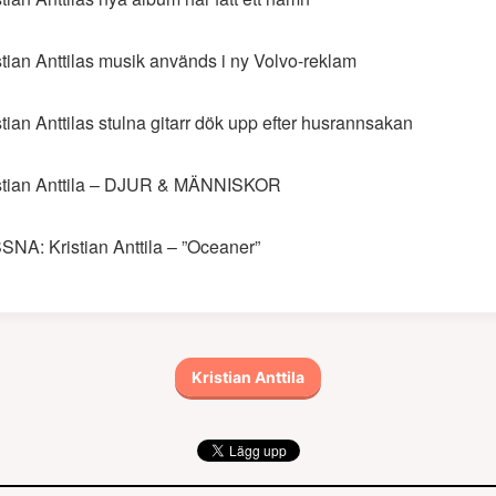
stian Anttilas musik används i ny Volvo-reklam
stian Anttilas stulna gitarr dök upp efter husrannsakan
stian Anttila – DJUR & MÄNNISKOR
SNA: Kristian Anttila – ”Oceaner”
Kristian Anttila