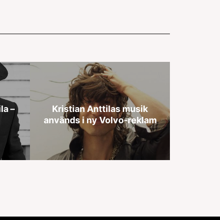
la –
Kristian Anttilas musik
används i ny Volvo-reklam