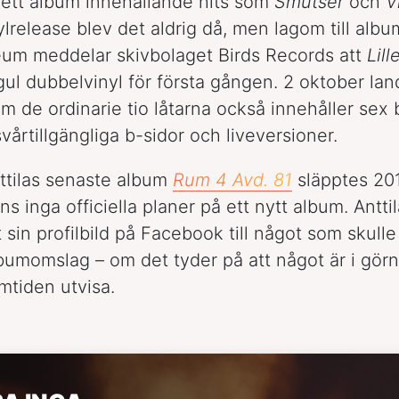
 ett album innehållande hits som
Smutser
och
V
lrelease blev det aldrig då, men lagom till albu
leum meddelar skivbolaget Birds Records att
Lil
gul dubbelvinyl för första gången. 2 oktober lan
m de ordinarie tio låtarna också innehåller sex
vårtillgängliga b-sidor och liveversioner.
nttilas senaste album
Rum 4 Avd. 81
släpptes 201
ns inga officiella planer på ett nytt album. Antti
 sin profilbild på Facebook till något som skull
lbumomslag – om det tyder på att något är i görn
amtiden utvisa.