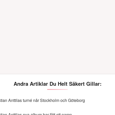
Andra Artiklar Du Helt Säkert Gillar:
stian Anttilas turné når Stockholm och Göteborg
stian Anttilas nya album har fått ett namn