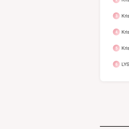
Kri
Kri
Kri
LYS