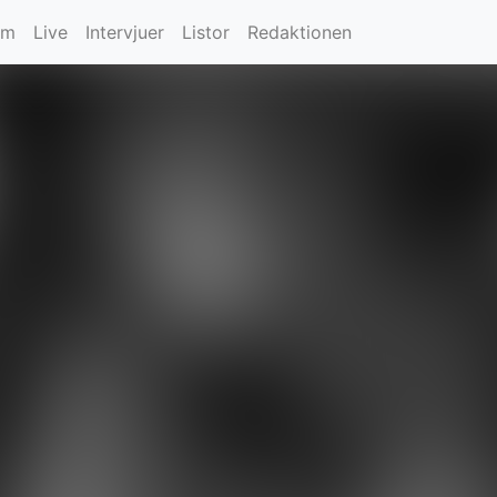
um
Live
Intervjuer
Listor
Redaktionen