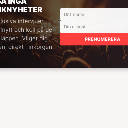
SA INGA
IKNYHETER
lusiva intervjuer,
alnytt och koll på de
släppen. Vi ger dig
PRENUMERERA
n, direkt i inkorgen.