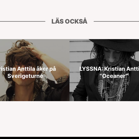
LÄS OCKSÅ
istian Anttila åker på
LYSSNA: Kristian Antti
Sverigeturné
”Oceaner”