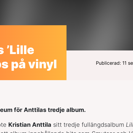
 ’Lille
s på vinyl
Publicerad: 11 
leum för Anttilas tredje album.
pte
Kristian Anttila
sitt tredje fullängdsalbum
Lil