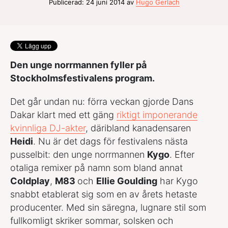
Publicerad: 24 juni 2014 av
Hugo Gerlach
Den unge norrmannen fyller på
Stockholmsfestivalens program.
Det går undan nu: förra veckan gjorde Dans
Dakar klart med ett gäng
riktigt imponerande
kvinnliga DJ-akter
, däribland kanadensaren
Heidi
. Nu är det dags för festivalens nästa
pusselbit: den unge norrmannen
Kygo
. Efter
otaliga remixer på namn som bland annat
Coldplay
,
M83
och
Ellie Goulding
har Kygo
snabbt etablerat sig som en av årets hetaste
producenter. Med sin säregna, lugnare stil som
fullkomligt skriker sommar, solsken och