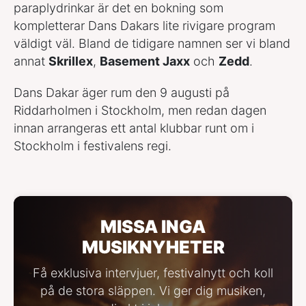
paraplydrinkar är det en bokning som
kompletterar Dans Dakars lite rivigare program
väldigt väl. Bland de tidigare namnen ser vi bland
annat
Skrillex
,
Basement Jaxx
och
Zedd
.
Dans Dakar äger rum den 9 augusti på
Riddarholmen i Stockholm, men redan dagen
innan arrangeras ett antal klubbar runt om i
Stockholm i festivalens regi.
MISSA INGA
MUSIKNYHETER
Få exklusiva intervjuer, festivalnytt och koll
på de stora släppen. Vi ger dig musiken,