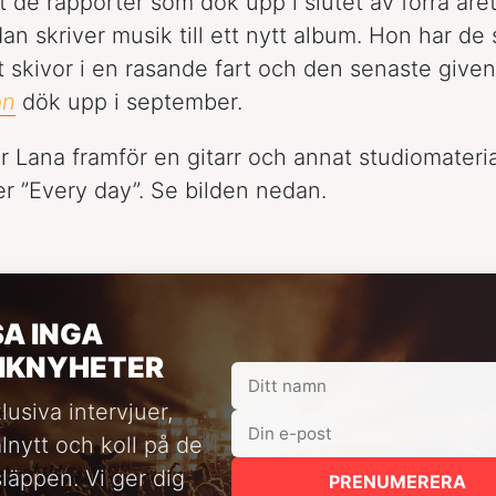
gt de rapporter som dök upp i slutet av förra åre
dan skriver musik till ett nytt album. Hon har de
t skivor i en rasande fart och den senaste given
on
dök upp i september.
ar Lana framför en gitarr och annat studiomateri
er ”Every day”. Se bilden nedan.
SA INGA
IKNYHETER
lusiva intervjuer,
alnytt och koll på de
släppen. Vi ger dig
PRENUMERERA