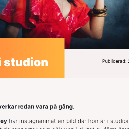
i studion
Publicerad:
verkar redan vara på gång.
Rey
har instagrammat en bild där hon är i studion