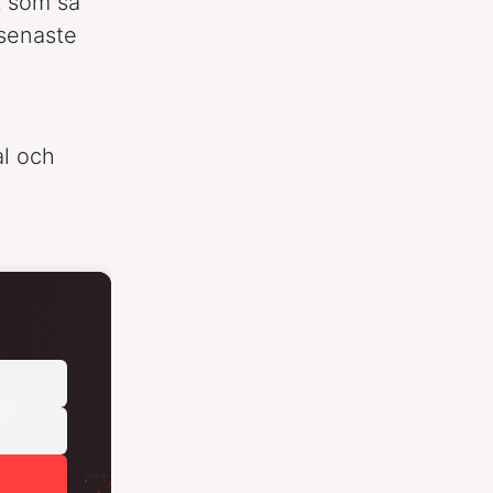
t som sa
 senaste
al och