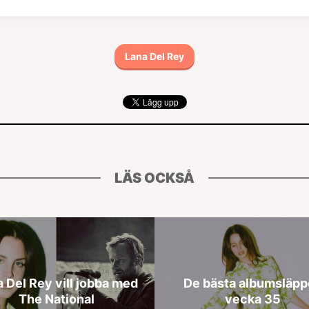
Lana Del Rey
LÄS OCKSÅ
 Del Rey vill jobba med
De bästa albumsläp
The National
vecka 35