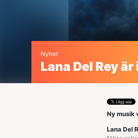
Nyhet
Lana Del Rey är 
Ny musik 
Lana Del 