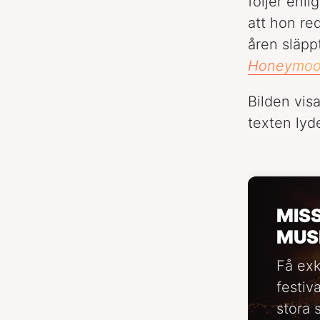
följer enli
att hon re
åren släpp
Honeymo
Bilden vis
texten lyd
MIS
MUS
Få exk
festiv
stora 