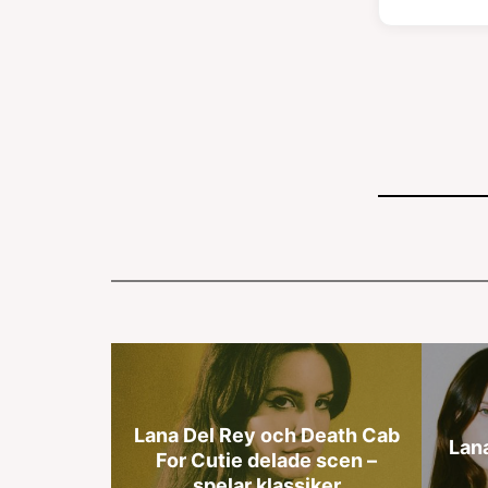
Lana Del Rey och Death Cab
Lana
For Cutie delade scen –
spelar klassiker