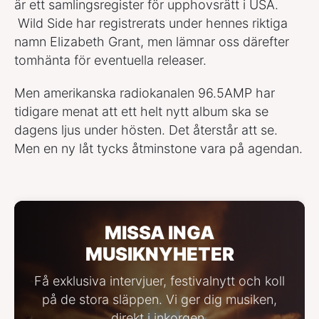
är ett samlingsregister för upphovsrätt i USA.
Wild Side har registrerats under hennes riktiga
namn Elizabeth Grant, men lämnar oss därefter
tomhänta för eventuella releaser.
Men amerikanska radiokanalen 96.5AMP har
tidigare menat att ett helt nytt album ska se
dagens ljus under hösten. Det återstår att se.
Men en ny låt tycks åtminstone vara på agendan.
MISSA INGA
MUSIKNYHETER
Få exklusiva intervjuer, festivalnytt och koll
på de stora släppen. Vi ger dig musiken,
direkt i inkorgen.