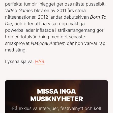
perfekta tumblr-inlägget ger oss nästa pusselbit.
Video Games
blev en av 2011 års stora
nätsenastioner. 2012 landar debutskivan
Born To
Die
, och efter att ha visat upp mäktiga
powerballader inflätade i stråkarrangemang gör
hon en totalvändning med det senaste
smakprovet
National Anthem
där hon varvar rap
med sång.
Lyssna själva,
HÄR.
MISSA INGA
MUSIKNYHETER
Få exklusiva intervjuer, festivalnytt och koll