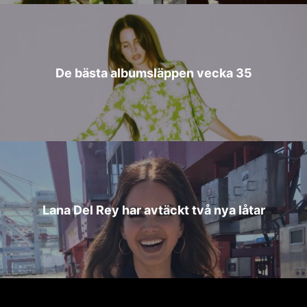
De bästa albumsläppen vecka 35
Lana Del Rey har avtäckt två nya låtar