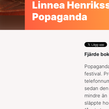
Linnea Henrikss
Popaganda
Fjärde bok
Popaganda 
festival. 
telefonnum
sedan den 
mindre än
släppte ho