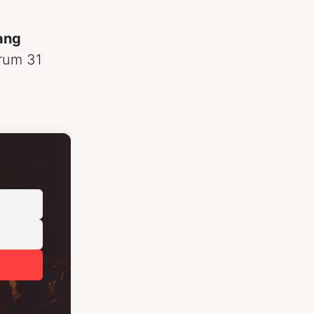
ang
 rum 31