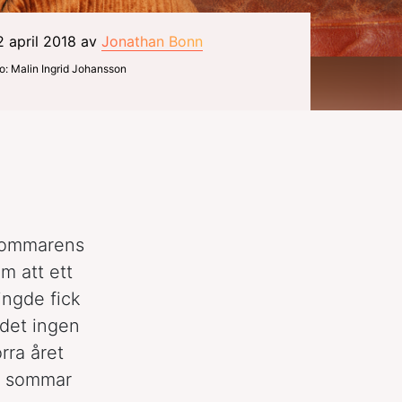
2 april 2018 av
Jonathan Bonn
o: Malin Ingrid Johansson
 sommarens
m att ett
ingde fick
 det ingen
rra året
 i sommar