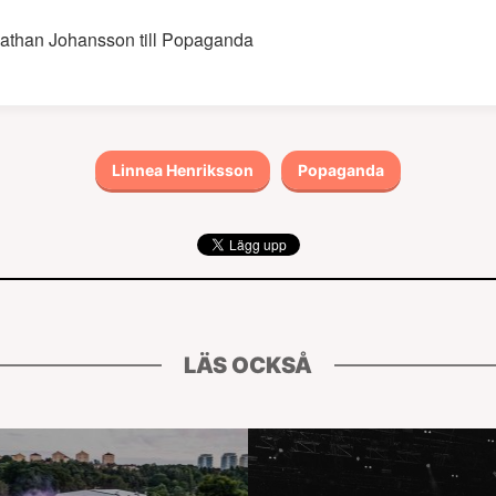
athan Johansson till Popaganda
Linnea Henriksson
Popaganda
LÄS OCKSÅ