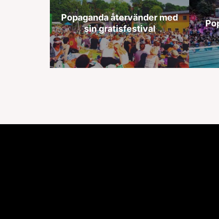
Popaganda återvänder med
Po
sin gratisfestival