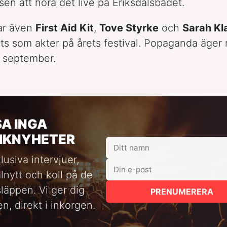
sen att höra det live på Eriksdalsbadet.
ar även
First Aid Kit
,
Tove Styrke
och
Sarah Kl
ts som akter på årets festival. Popaganda äger
1 september.
SA INGA
IKNYHETER
lusiva intervjuer,
alnytt och koll på de
släppen. Vi ger dig
PRENUMERERA
n, direkt i inkorgen.