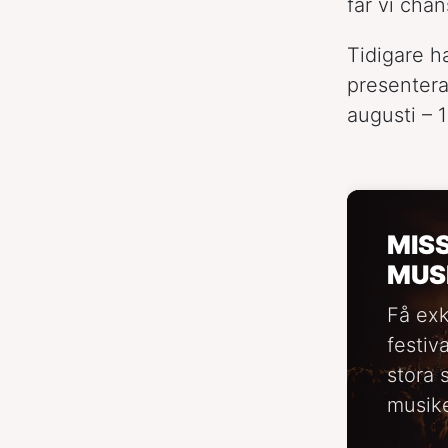
får vi chan
Tidigare h
presentera
augusti – 
MIS
MUS
Få exk
festiv
stora 
musike