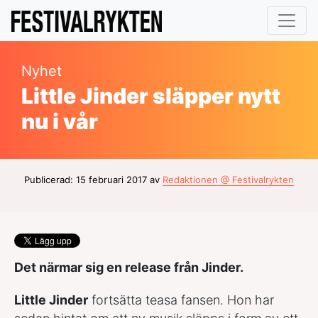
Nyhet
Little Jinder släpper nytt
nu i vår
Publicerad: 15 februari 2017 av
Redaktionen @ Festivalrykten
Det närmar sig en release från Jinder.
Little Jinder
fortsätta teasa fansen. Hon har