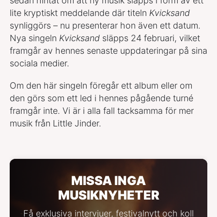
sedan hintat om att ny musik släpps i form av ett
lite kryptiskt meddelande där titeln
Kvicksand
synliggörs – nu presenterar hon även ett datum.
Nya singeln
Kvicksand
släpps 24 februari, vilket
framgår av hennes senaste uppdateringar på sina
sociala medier.
Om den här singeln föregår ett album eller om
den görs som ett led i hennes pågående turné
framgår inte. Vi är i alla fall tacksamma för mer
musik från Little Jinder.
MISSA INGA
MUSIKNYHETER
Få exklusiva intervjuer, festivalnytt och koll