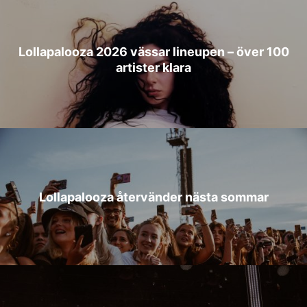
Lollapalooza 2026 vässar lineupen – över 100
artister klara
Lollapalooza återvänder nästa sommar