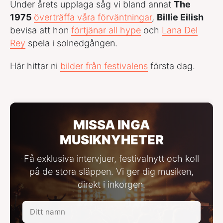
Under årets upplaga såg vi bland annat
The
1975
överträffa våra förväntningar
,
Billie Eilish
bevisa att hon
förtjänar all hype
och
Lana Del
Rey
spela i solnedgången.
Här hittar ni
bilder från festivalens
första dag.
MISSA INGA
MUSIKNYHETER
Få exklusiva intervjuer, festivalnytt och koll
på de stora släppen. Vi ger dig musiken,
direkt i inkorgen.