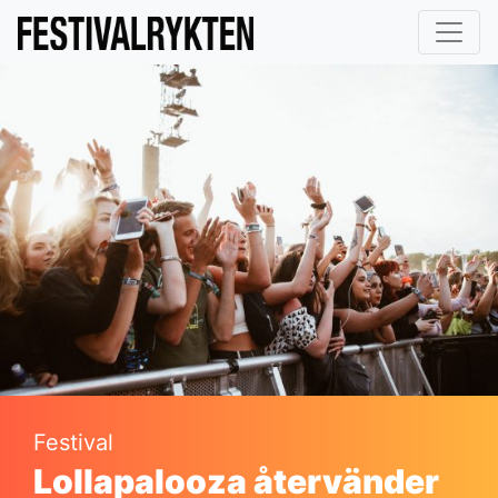
Festival
Lollapalooza återvänder