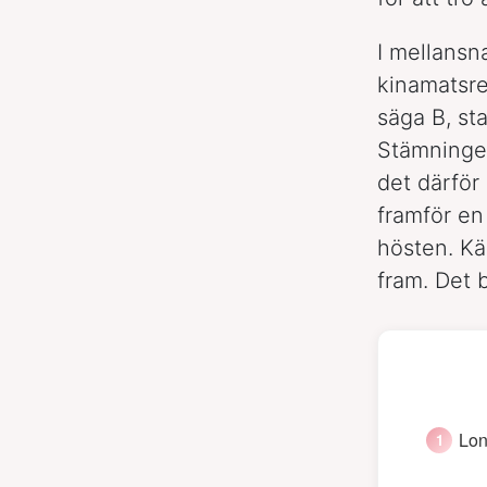
I mellansn
kinamatsre
säga B, s
Stämningen
det därför 
framför en
hösten. Kä
fram. Det b
Lon