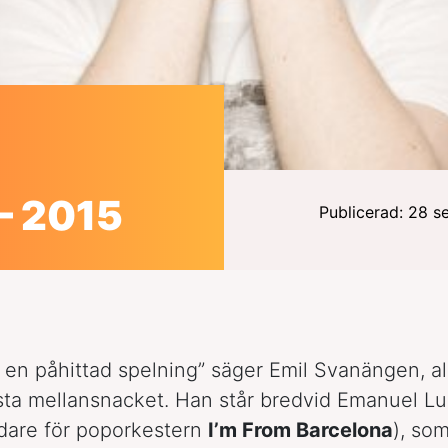
– 2015
Publicerad: 28 
r en påhittad spelning” säger Emil Svanängen, a
örsta mellansnacket. Han står bredvid Emanuel Lun
dare för poporkestern
I’m From Barcelona
), som