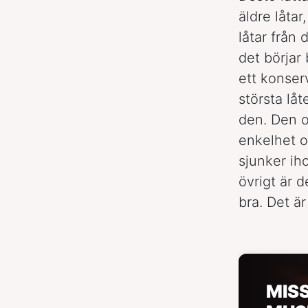
äldre låta
låtar frå
det börjar 
ett konserv
största låt
den. Den o
enkelhet o
sjunker ih
övrigt är d
bra. Det är
MIS