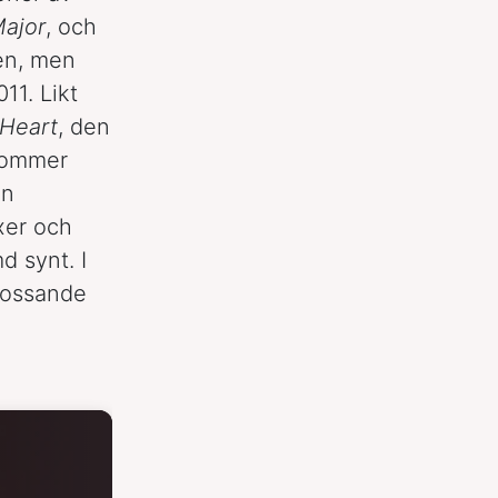
ajor
, och
en, men
11. Likt
Heart
, den
 kommer
in
xer och
d synt. I
krossande