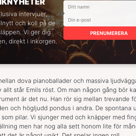
IKNYHETER
lusiva intervjuer,
alnytt och koll på de
släppen. Vi ger dig
PRENUMERERA
n, direkt i inkorgen.
mellan dova pianoballader och massiva ljudvägga
 allt står Emils röst. Om man någon gång bör ka
trument är det nu. Han rör sig mellan trevande f
den och högljudd pondus i andra. De spontana 
g som pilar. Vi sjunger med och knäpper med fin
ällning men har nog alla sett honom lite för må
 att det är något unikt. Det spelar ingen roll.