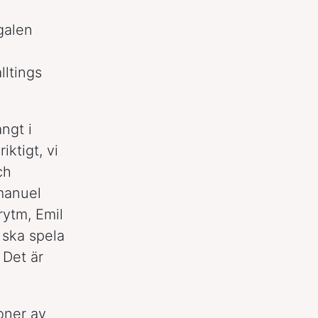
galen
lltings
ngt i
iktigt, vi
ch
manuel
rytm, Emil
 ska spela
 Det är
oner av