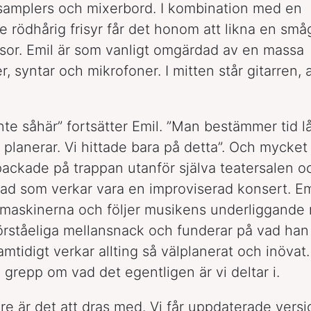
samplers och mixerbord. I kombination med en
 rödhårig frisyr får det honom att likna en små
sor. Emil är som vanligt omgärdad av en massa
, syntar och mikrofoner. I mitten står gitarren, a
nte såhär” fortsätter Emil. ”Man bestämmer tid lå
planerar. Vi hittade bara på detta”. Och mycket r
t packade på trappan utanför själva teatersalen o
vad som verkar vara en improviserad konsert. E
maskinerna och följer musikens underliggande 
rståeliga mellansnack och funderar på vad han
Samtidigt verkar allting så välplanerat och inövat.
å grepp om vad det egentligen är vi deltar i.
are är det att dras med. Vi får uppdaterade versi