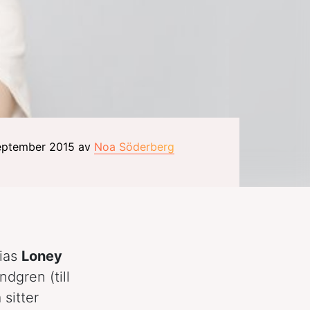
september 2015 av
Noa Söderberg
lias
Loney
dgren (till
 sitter