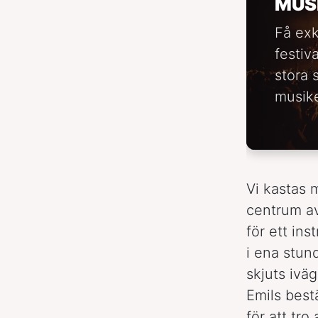
MUS
Få exk
festiv
stora 
musike
Vi kastas 
centrum av
för ett ins
i ena stun
skjuts ivä
Emils best
för att tro