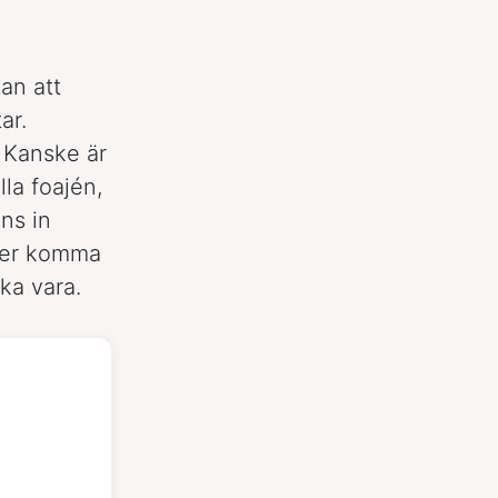
an att
ar.
. Kanske är
lla foajén,
ns in
mmer komma
ka vara.