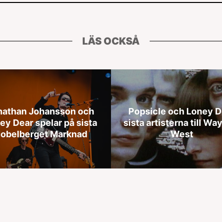
LÄS OCKSÅ
nathan Johansson och
Popsicle och Loney D
ey Dear spelar på sista
sista artisterna till Wa
obelberget Marknad
West