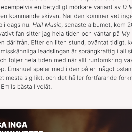
r, exempelvis en betydligt mörkare variant av
D M
n den kommande skivan. När den kommer vet ing
bli dags nu.
Hall Music
, senaste albumet, kom 20
ativt fan sitter jag hela tiden och väntar på
My 
en därifrån. Efter en liten stund, oväntat tidigt,
misskännliga leadslingan är sprängkraftig i all s
ch följer hela tiden med när allt runtomkring vä
op. Emanuel spelar med i den på en något ostäm
et mesta sig likt, och det håller fortfarande för
 Emils bästa livelåt.
SA INGA