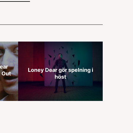
ear
Loney Dear gör spelning i
y Out
höst