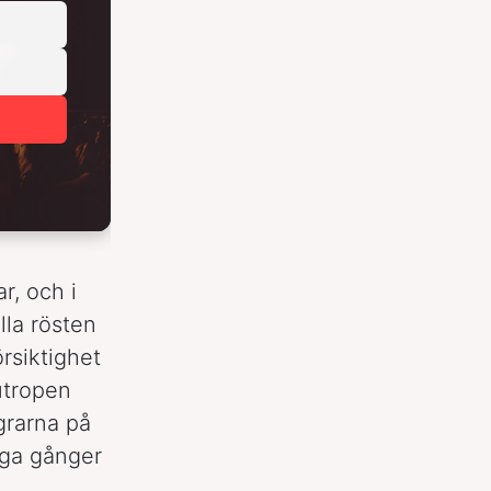
r, och i
lla rösten
örsiktighet
utropen
grarna på
nga gånger