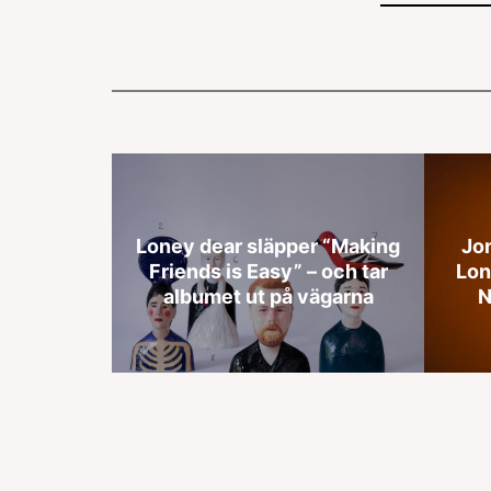
Loney dear släpper “Making
Jo
Friends is Easy” – och tar
Lon
albumet ut på vägarna
N