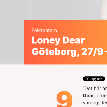
Folkteatern
Loney Dear
Göteborg, 27/9 
9
”Det här ä
Dear
, i f
vardags le