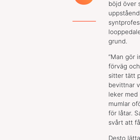
böjd över 
uppstående
syntprofes
looppedaler
grund.
”Man gör i
förväg och 
sitter tät
bevittnar 
leker med 
mumlar ofö
för låtar. 
svårt att f
Desto lätt