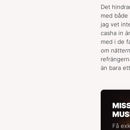
Det hindra
med både h
jag vet in
casha in ä
med i de f
om nättern
refrängern
än bara ett
MIS
MUS
Få exk