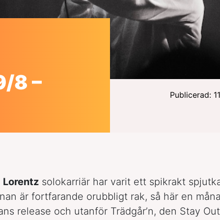
9/8 –
Publicerad: 1
.
Lorentz
solokarriär har varit ett spikrakt spjutk
anan är fortfarande orubbligt rak, så här en måna
ans release och utanför Trädgår’n, den Stay Ou