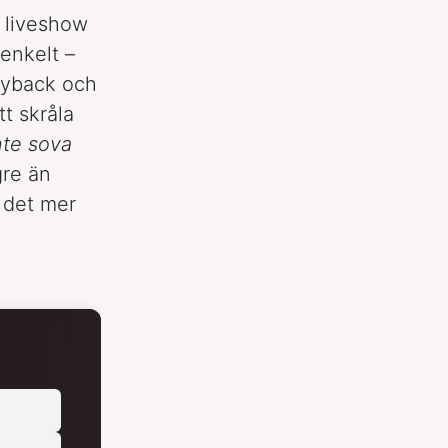
n liveshow
enkelt –
layback och
t skråla
nte sova
gre än
 det mer