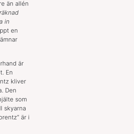
re än allén
räknad
a in
ppt en
 lämnar
erhand är
t. En
ntz kliver
a. Den
hjälte som
ll skyarna
rentz” är i