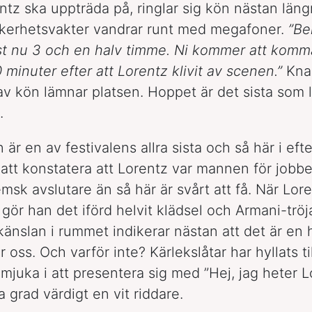
ntz ska uppträda på, ringlar sig kön nästan läng
äkerhetsvakter vandrar runt med megafoner.
”Be
ust nu 3 och en halv timme. Ni kommer att komm
 minuter efter att Lorentz klivit av scenen.”
Kna
av kön lämnar platsen. Hoppet är det sista som
.
är en av festivalens allra sista och så här i eft
 att konstatera att Lorentz var mannen för jobbe
msk avslutare än så här är svårt att få. När Lore
gör han det iförd helvit klädsel och Armani-tröj
 känslan i rummet indikerar nästan att det är en 
r oss. Och varför inte? Kärlekslåtar har hyllats ti
mjuka i att presentera sig med ”Hej, jag heter Lo
a grad värdigt en vit riddare.