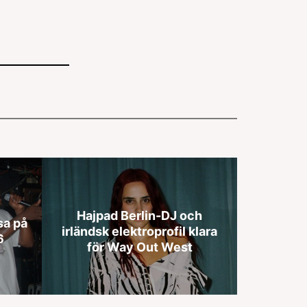
Hajpad Berlin-DJ och
sa på
irländsk elektroprofil klara
6
för Way Out West