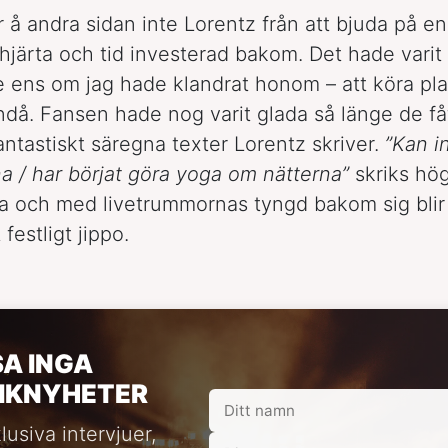
r å andra sidan inte Lorentz från att bjuda på e
järta och tid investerad bakom. Det hade varit 
te ens om jag hade klandrat honom – att köra p
ndå. Fansen hade nog varit glada så länge de fåt
antastiskt säregna texter Lorentz skriver.
”Kan i
a / har börjat göra yoga om nätterna”
skriks hö
a och med livetrummornas tyngd bakom sig blir
 festligt jippo.
SA INGA
IKNYHETER
lusiva intervjuer,