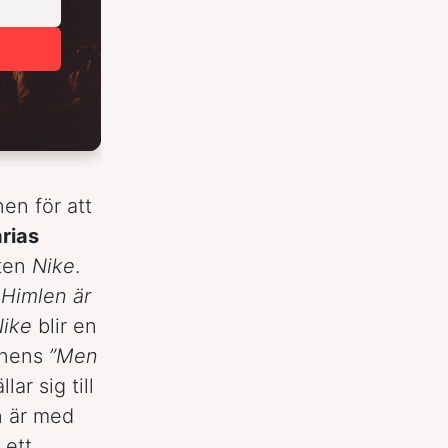
en för att
rias
åten
Nike
.
Himlen är
ike
blir en
lnens
”Men
llar sig till
n är med
ett