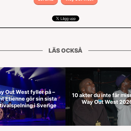
LÄS OCKSÅ
y Out West fyller på –
10 akter du inte får mis
nt Etienne gör sin sista
Way Out West 202
tivalspelning i Sverige