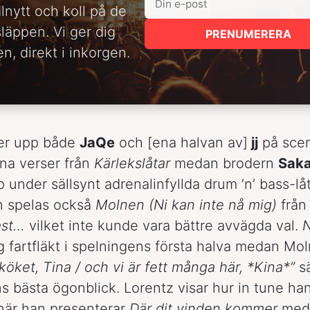
alnytt och koll på de
släppen. Vi ger dig
PRENUMERERA
n, direkt i inkorgen.
der upp både
JaQe
och [ena halvan av]
jj
på scen
ina verser från
Kärlekslåtar
medan brodern
Saka
 under sällsynt adrenalinfyllda drum ’n’ bass-l
n spelas också
Molnen (Ni kan inte nå mig)
från
ast…
vilket inte kunde vara bättre avvägda val.
N
g fartfläkt i spelningens första halva medan Mo
 köket, Tina / och vi är fett många här, *Kina*”
sä
s bästa ögonblick. Lorentz visar hur in tune ha
 när han presenterar
Där dit vinden kommer
med 