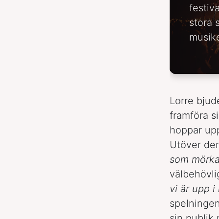
festiv
stora 
musike
Lorre bju
framföra s
hoppar upp
Utöver de
som mörk
välbehövli
vi är upp i
spelningen
sin publik