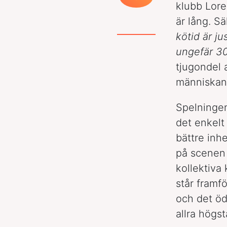
klubb Lore
är lång. S
kötid är j
ungefär 30
tjugondel 
människan
Spelningen 
det enkelt
bättre inhe
på scenen 
kollektiva
står framfö
och det öd
allra högst