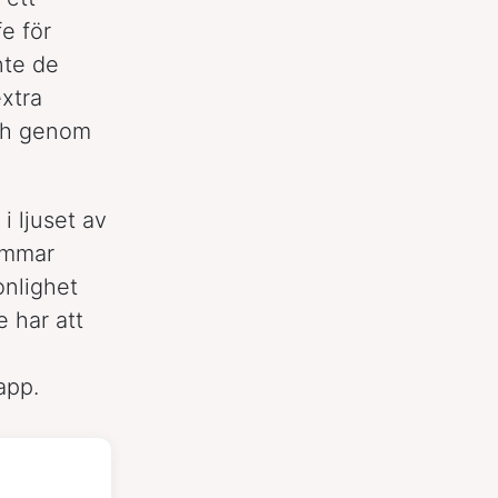
e för
nte de
extra
ch genom
i ljuset av
rimmar
onlighet
 har att
app.