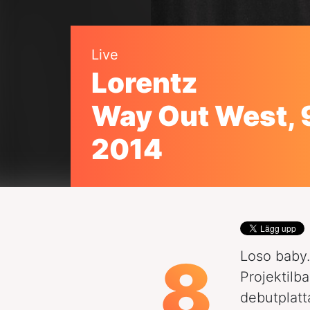
Live
Lorentz
Way Out West, 
2014
8
Loso baby
Projektilb
debutplatt