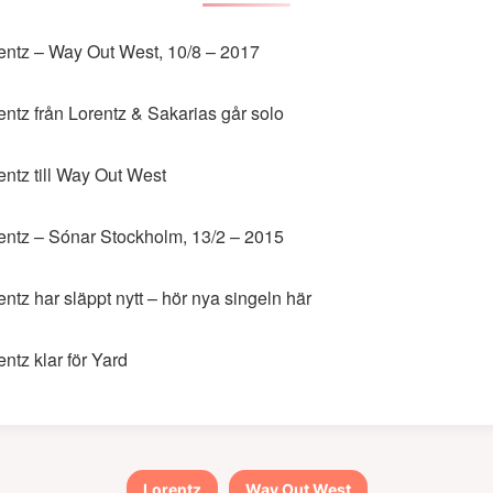
entz – Way Out West, 10/8 – 2017
entz från Lorentz & Sakarias går solo
entz till Way Out West
entz – Sónar Stockholm, 13/2 – 2015
entz har släppt nytt – hör nya singeln här
entz klar för Yard
Lorentz
Way Out West