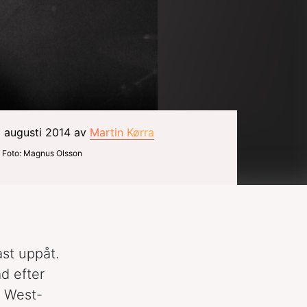
1 augusti 2014 av
Martin Kørra
Foto: Magnus Olsson
ast uppåt.
d efter
t West-