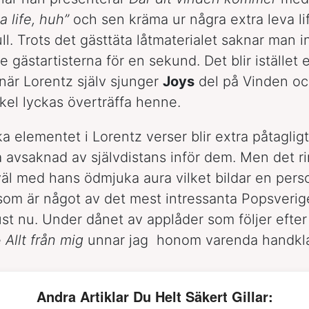
a life, huh”
och sen kräma ur några extra leva lif
ll. Trots det gästtäta låtmaterialet saknar man i
 gästartisterna för en sekund. Det blir istället 
 när Lorentz själv sjunger
Joys
del på Vinden o
kel lyckas överträffa henne.
 elementet i Lorentz verser blir extra påtagligt 
a avsaknad av självdistans inför dem. Men det 
väl med hans ödmjuka aura vilket bildar en pers
 som är något av det mest intressanta Popsverige
ust nu. Under
dånet
av applåder som följer efter
e
Allt från mig
unnar jag honom varenda handkl
Andra Artiklar Du Helt Säkert Gillar: