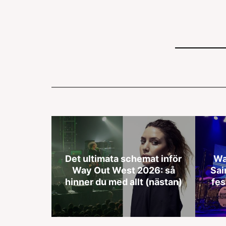
Det ultimata schemat inför
Wa
Way Out West 2026: så
Sai
hinner du med allt (nästan)
fes