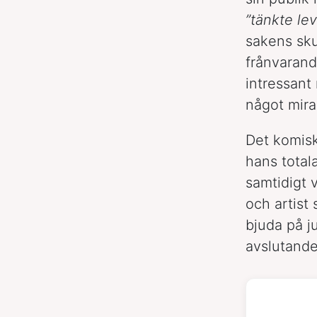
”tänkte lev
sakens sku
frånvarande
intressant
något mira
Det komiska
hans total
samtidigt 
och artist
bjuda på j
avslutand