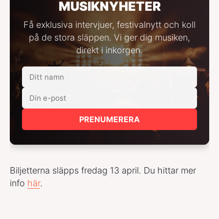
MUSIKNYHETER
Få exklusiva intervjuer, festivalnytt och koll
på de stora släppen. Vi ger dig musiken,
direkt i inkorgen.
PRENUMERERA
Biljetterna släpps fredag 13 april. Du hittar mer
info
här
.