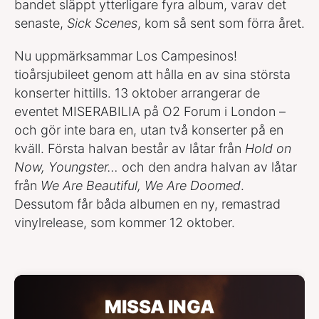
bandet släppt ytterligare fyra album, varav det
senaste,
Sick Scenes
, kom så sent som förra året.
Nu uppmärksammar Los Campesinos!
tioårsjubileet genom att hålla en av sina största
konserter hittills. 13 oktober arrangerar de
eventet MISERABILIA på O2 Forum i London –
och gör inte bara en, utan två konserter på en
kväll. Första halvan består av låtar från
Hold on
Now, Youngster…
och den andra halvan av låtar
från
We Are Beautiful, We Are Doomed
.
Dessutom får båda albumen en ny, remastrad
vinylrelease, som kommer 12 oktober.
MISSA INGA