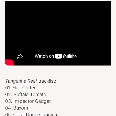
Tangerine Reef
tracklist:
01. Hair Cutter
02. Buffalo Tomato
03. Inspector Gadget
04. Buxom
05. Coral Understanding