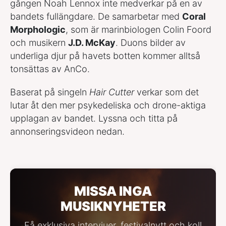
gången Noah Lennox inte medverkar på en av
bandets fullängdare. De samarbetar med
Coral
Morphologic
, som är marinbiologen Colin Foord
och musikern
J.D. McKay
. Duons bilder av
underliga djur på havets botten kommer alltså
tonsättas av AnCo.
Baserat på singeln
Hair Cutter
verkar som det
lutar åt den mer psykedeliska och drone-aktiga
upplagan av bandet. Lyssna och titta på
annonseringsvideon nedan.
MISSA INGA
MUSIKNYHETER
Få exklusiva intervjuer, festivalnytt och koll