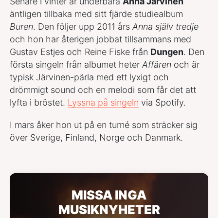
Senare i vinter är underbara
Anna Järvinen
äntligen tillbaka med sitt fjärde studiealbum
Buren
. Den följer upp 2011 års
Anna själv tredje
och hon har återigen jobbat tillsammans med
Gustav Estjes och Reine Fiske från
Dungen
. Den
första singeln från albumet heter
Affären
och är
typisk Järvinen-pärla med ett lyxigt och
drömmigt sound och en melodi som får det att
lyfta i bröstet.
Lyssna på singeln
via Spotify.
I mars åker hon ut på en turné som sträcker sig
över Sverige, Finland, Norge och Danmark.
MISSA INGA
MUSIKNYHETER