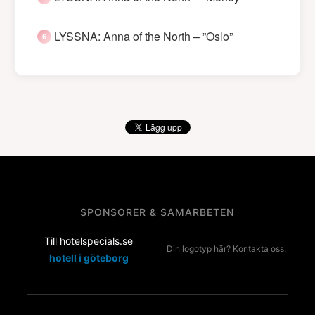
LYSSNA: Anna of the North – ”Oslo”
SPONSORER & SAMARBETEN
Till hotelspecials.se
Din logotyp här? Kontakta oss.
hotell i göteborg