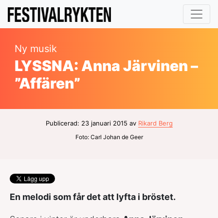
Ny musik
LYSSNA: Anna Järvinen –
”Affären”
Publicerad: 23 januari 2015 av
Rikard Berg
Foto: Carl Johan de Geer
En melodi som får det att lyfta i bröstet.