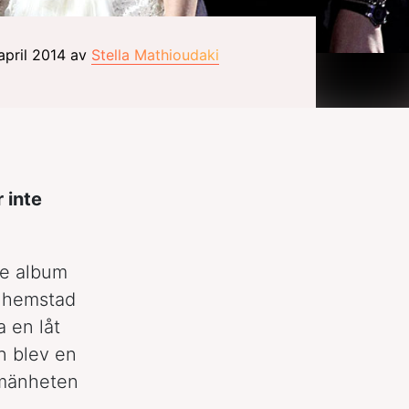
april 2014 av
Stella Mathioudaki
 inte
de album
n hemstad
 en låt
n blev en
llmänheten