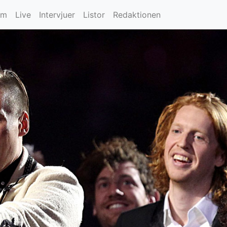
um
Live
Intervjuer
Listor
Redaktionen