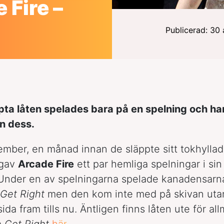
Fire –
Publicerad: 30 
ta låten spelades bara på en spelning och har
en dess.
ember, en månad innan de släppte sitt tokhylla
 gav
Arcade Fire
ett par hemliga spelningar i si
Under en av spelningarna spelade kanadensarna
Get Right
men den kom inte med på skivan uta
ida fram tills nu. Äntligen finns låten ute för a
å
Get Right
här
.