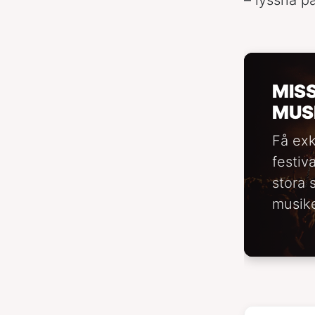
MIS
MUS
Få exk
festiv
stora 
musike