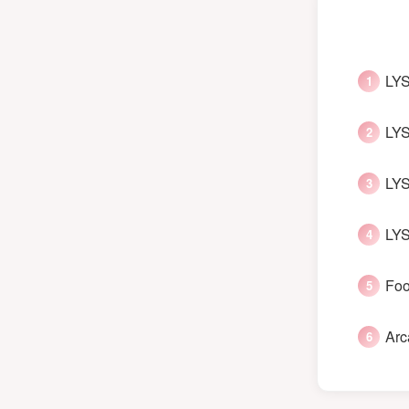
LYS
LYS
LYS
LYS
Foo
Arc