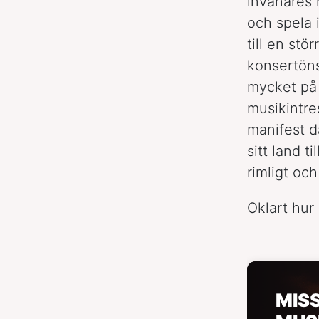
invånares 
och spela i
till en stö
konsertöns
mycket på 
musikintre
manifest d
sitt land t
rimligt och
Oklart hur d
MIS