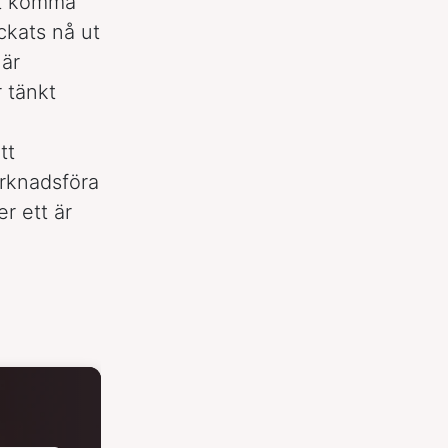
tt komma
ckats nå ut
när
 tänkt
tt
arknadsföra
er ett är