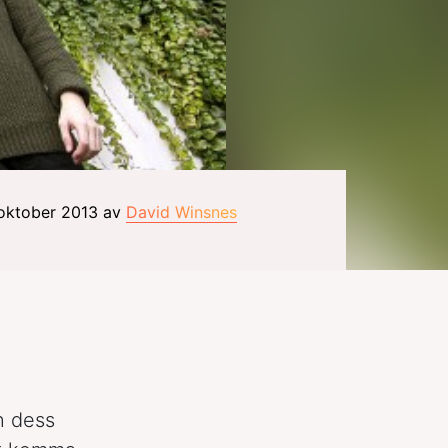
 oktober 2013 av
David Winsnes
h dess