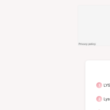
LYS
Lys