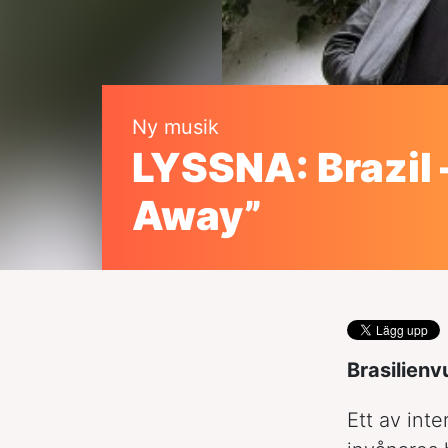
Ny musik
LYSSNA: Brazil 
Away”
Brasilien
Ett av int