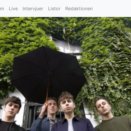
um
Live
Intervjuer
Listor
Redaktionen