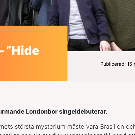
– ”Hide
Publicerad: 15
vurmande Londonbor singeldebuterar.
ernets största mysterium måste vara Brasilien oc