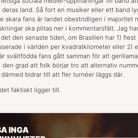
hetsiga sociala medier-uppmaningar till band a
 deras land. Så fort en musiker eller ett band ly
rre skara fans är landet obestridligen i majoritet 
kningar ska plitas ner i kommentarsfält. Jag har
det den senaste tiden, om Brasilien har 1) flest
sserade i världen per kvadratkilometer eller 2) e
är svältfödda fans gått samman för att gerillam
ill den grad att folk börjar tro att alternativ numm
 därmed bidrar till att fler turnéer läggs där.
et faktiskt ligger till.
SA INGA