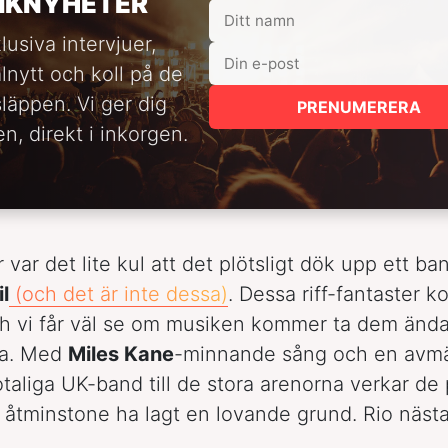
IKNYHETER
lusiva intervjuer,
alnytt och koll på de
släppen. Vi ger dig
PRENUMERERA
n, direkt i inkorgen.
 var det lite kul att det plötsligt dök upp ett b
l
(och det är inte dessa)
. Dessa riff-fantaster 
 vi får väl se om musiken kommer ta dem ända 
ka. Med
Miles Kane
-minnande sång och en avmät
otaliga UK-band till de stora arenorna verkar de
åtminstone ha lagt en lovande grund. Rio nästa