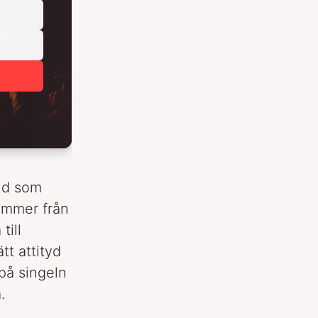
and som
kommer från
till
t attityd
 på singeln
.