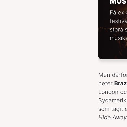
MUS
Få exk
festiv
stora 
musike
Men därför
heter
Brazi
London och
Sydameri
som tagit 
Hide Away