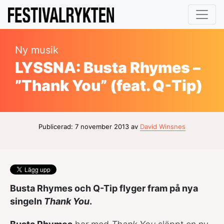
Ny musik
LYSSNA: Busta Rhymes –
”Thank You” (feat. Q-Tip)
Publicerad: 7 november 2013 av
David Winsnes
Busta Rhymes och Q-Tip flyger fram på nya
singeln
Thank You
.