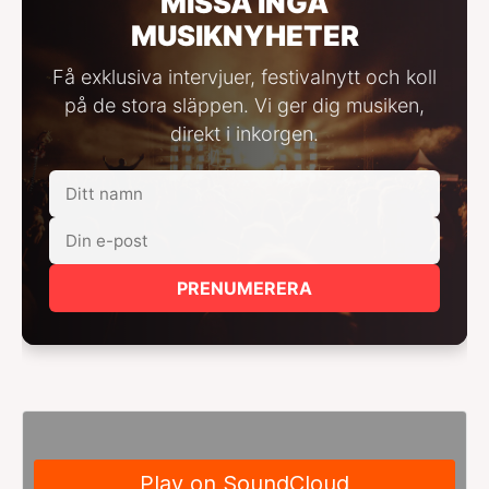
MISSA INGA
MUSIKNYHETER
Få exklusiva intervjuer, festivalnytt och koll
på de stora släppen. Vi ger dig musiken,
direkt i inkorgen.
PRENUMERERA