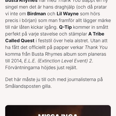
Busta Rhymes
har med
Thank You
släppt en ny
singel men det är hans draghjälp (och då pratar
vi inte om
Birdman
och
Lil Wayne
som hörs
precis i början) som man framför allt lägger märke
till när låten kickar igång.
Q-Tip
kommer in smått
perfekt på varje stavelse och stämplar
A Tribe
Called Quest
i feststil över hela alstret. Utan att
ha fått det officiellt på papper verkar
Thank You
komma från Busta Rhymes album som planeras
till 2014,
E.L.E. (Extinction Level Event) 2
.
Förväntningarna höjdes just rejält.
Det här måste ju till och med journalisterna på
Smålandsposten gilla.