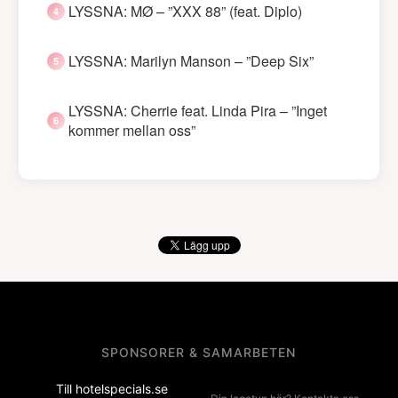
LYSSNA: MØ – ”XXX 88” (feat. Diplo)
LYSSNA: Marilyn Manson – ”Deep Six”
LYSSNA: Cherrie feat. Linda Pira – ”Inget
kommer mellan oss”
SPONSORER & SAMARBETEN
Till hotelspecials.se