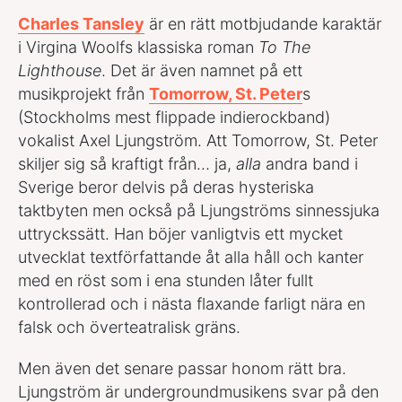
Charles Tansley
är en rätt motbjudande karaktär
i Virgina Woolfs klassiska roman
To The
Lighthouse
. Det är även namnet på ett
musikprojekt från
Tomorrow, St. Peter
s
(Stockholms mest flippade indierockband)
vokalist Axel Ljungström. Att Tomorrow, St. Peter
skiljer sig så kraftigt från… ja,
alla
andra band i
Sverige beror delvis på deras hysteriska
taktbyten men också på Ljungströms sinnessjuka
uttryckssätt. Han böjer vanligtvis ett mycket
utvecklat textförfattande åt alla håll och kanter
med en röst som i ena stunden låter fullt
kontrollerad och i nästa flaxande farligt nära en
falsk och överteatralisk gräns.
Men även det senare passar honom rätt bra.
Ljungström är undergroundmusikens svar på den