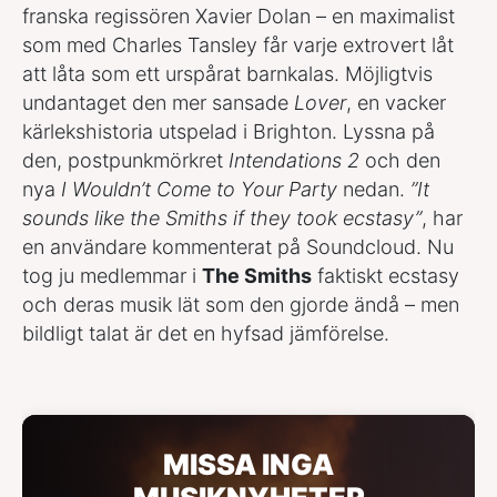
franska regissören Xavier Dolan – en maximalist
som med Charles Tansley får varje extrovert låt
att låta som ett urspårat barnkalas. Möjligtvis
undantaget den mer sansade
Lover
, en vacker
kärlekshistoria utspelad i Brighton. Lyssna på
den, postpunkmörkret
Intendations 2
och den
nya
I Wouldn’t Come to Your Party
nedan.
”It
sounds like the Smiths if they took ecstasy”
, har
en användare kommenterat på Soundcloud. Nu
tog ju medlemmar i
The Smiths
faktiskt ecstasy
och deras musik lät som den gjorde ändå – men
bildligt talat är det en hyfsad jämförelse.
MISSA INGA