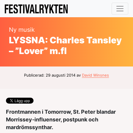
Ny musik
LYSSNA: Charles Tansley
– ”Lover” m.fl
Publicerad: 29 augusti 2014 av
David Winsnes
Frontmannen i Tomorrow, St. Peter blandar
Morrissey-influenser, postpunk och
mardrömssynthar.