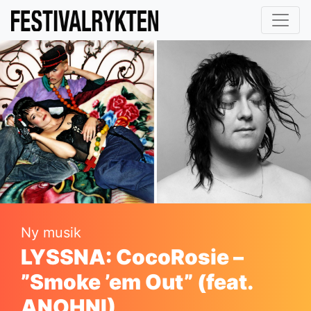
Ny musik
LYSSNA: CocoRosie –
”Smoke ’em Out” (feat.
ANOHNI)