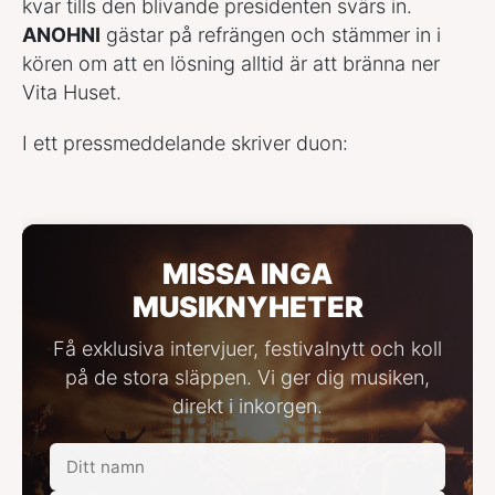
kvar tills den blivande presidenten svärs in.
ANOHNI
gästar på refrängen och stämmer in i
kören om att en lösning alltid är att bränna ner
Vita Huset.
I ett pressmeddelande skriver duon:
MISSA INGA
MUSIKNYHETER
Få exklusiva intervjuer, festivalnytt och koll
på de stora släppen. Vi ger dig musiken,
direkt i inkorgen.