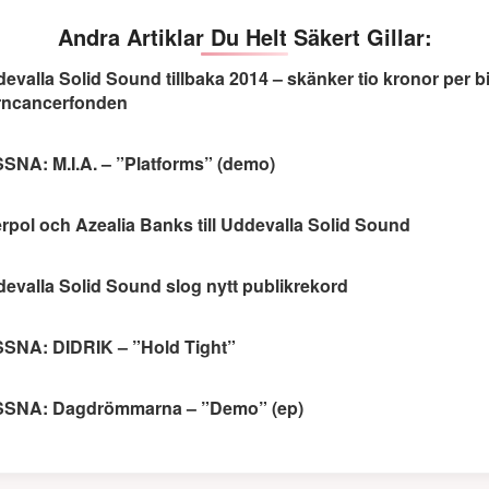
Andra Artiklar Du Helt Säkert Gillar:
evalla Solid Sound tillbaka 2014 – skänker tio kronor per bilje
rncancerfonden
SNA: M.I.A. – ”Platforms” (demo)
erpol och Azealia Banks till Uddevalla Solid Sound
evalla Solid Sound slog nytt publikrekord
SNA: DIDRIK – ”Hold Tight”
SSNA: Dagdrömmarna – ”Demo” (ep)