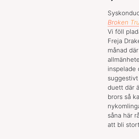
Syskondu
Broken Tru
Vi föll pla
Freja Drak
månad där 
allmänheten
inspelade 
suggestivt
duett där ä
brors så k
nykomlinga
såna här r
att bli stor