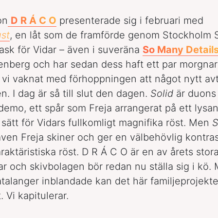
on
D R Á C O
presenterade sig i februari med
st
, en låt som de framförde genom Stockholm 
dask för Vidar – även i suveräna
So Many Detail
enberg och har sedan dess haft ett par morgnar
vi vaknat med förhoppningen att något nytt avt
. I dag är så till slut den dagen.
Solid
är duons 
demo, ett spår som Freja arrangerat på ett lysa
 sätt för Vidars fullkomligt magnifika röst. Men
S
ven Freja skiner och ger en välbehövlig kontrast 
araktäristiska röst. D R Á C O är en av årets sto
r och skivbolagen bör redan nu ställa sig i kö.
åtalanger inblandade kan det här familjeprojek
t. Vi kapitulerar.