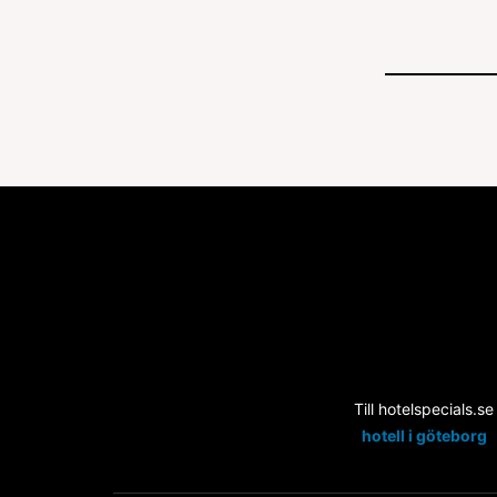
Till hotelspecials.se
hotell i göteborg