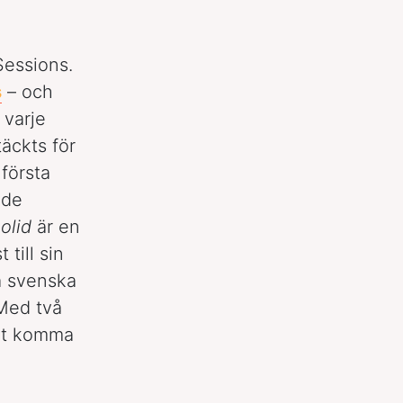
Sessions.
s
– och
 varje
äckts för
första
nde
olid
är en
till sin
ra svenska
 Med två
tet komma