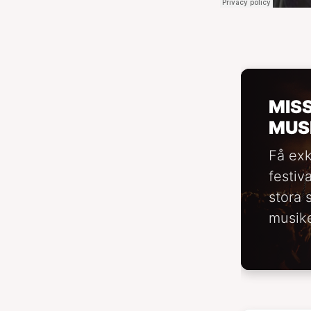
MIS
MUS
Få exk
festiv
stora 
musike