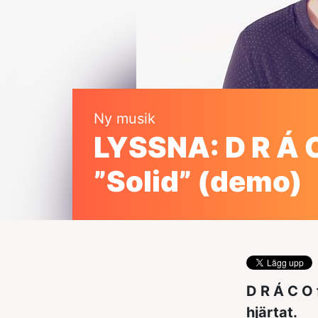
Ny musik
LYSSNA: D R Á C
”Solid” (demo)
D R Á C O 
hjärtat.