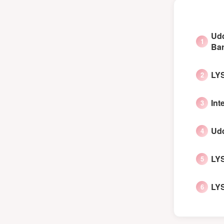
Udd
Ba
LYS
Int
Udd
LYS
LY