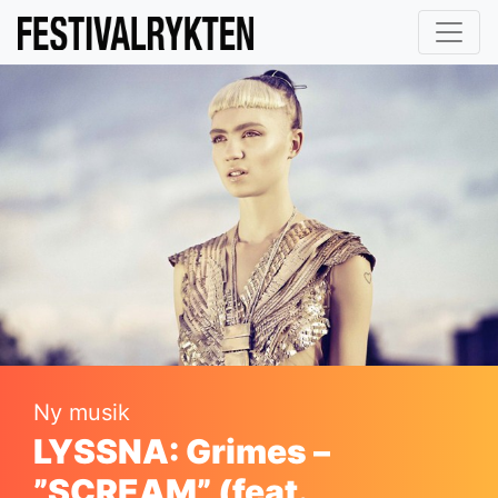
Ny musik
LYSSNA: Grimes –
”SCREAM” (feat.