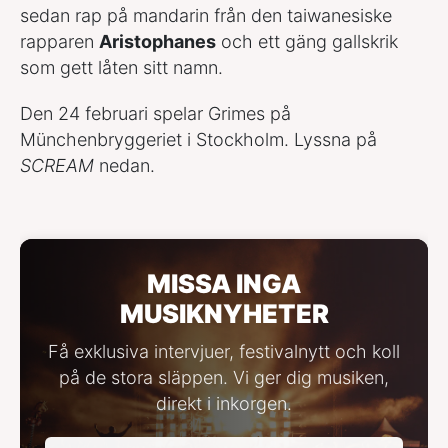
sedan rap på mandarin från den taiwanesiske
rapparen
Aristophanes
och ett gäng gallskrik
som gett låten sitt namn.
Den 24 februari spelar Grimes på
Münchenbryggeriet i Stockholm. Lyssna på
SCREAM
nedan.
MISSA INGA
MUSIKNYHETER
Få exklusiva intervjuer, festivalnytt och koll
på de stora släppen. Vi ger dig musiken,
direkt i inkorgen.