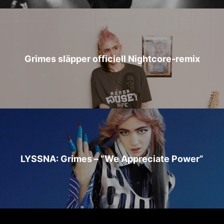
Grimes släpper officiell Nightcore-remix
LYSSNA: Grimes – ”We Appreciate Power”