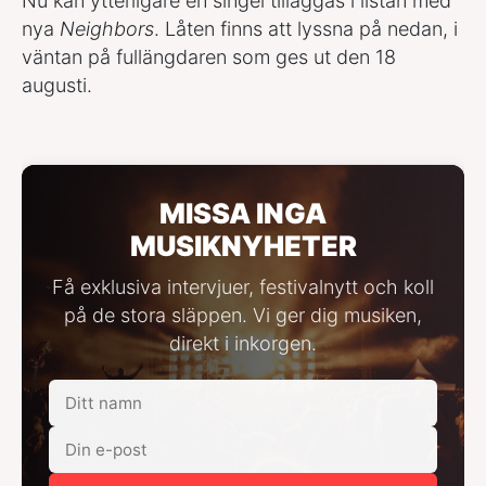
Nu kan ytterligare en singel tilläggas i listan med
nya
Neighbors
. Låten finns att lyssna på nedan, i
väntan på fullängdaren som ges ut den 18
augusti.
MISSA INGA
MUSIKNYHETER
Få exklusiva intervjuer, festivalnytt och koll
på de stora släppen. Vi ger dig musiken,
direkt i inkorgen.